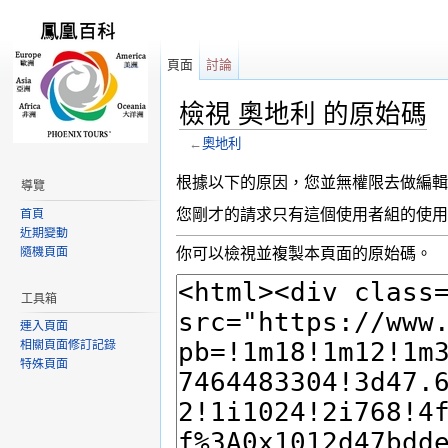
頁面
討論
檢視 奧地利 的原始碼
←
奧地利
跳轉到：
導覽
,
搜尋
根據以下的原因，您並無權限去做編輯
導覽
您剛才的請求只有這個使用者組的使用
首頁
近期變動
隨機頁面
你可以檢視並複製本頁面的原始碼。
工具箱
連入頁面
相關頁面修訂記錄
特殊頁面