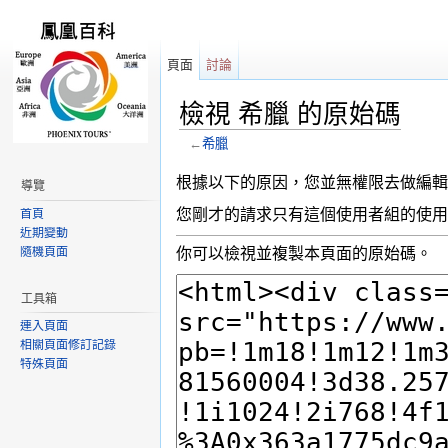
頁面
討論
檢視 希臘 的原始碼
←
希臘
跳轉到：
導覽
,
搜尋
根據以下的原因，您並無權限去做編輯
導覽
您剛才的請求只有這個使用者組的使用
首頁
近期變動
隨機頁面
你可以檢視並複製本頁面的原始碼。
工具箱
連入頁面
相關頁面修訂記錄
特殊頁面