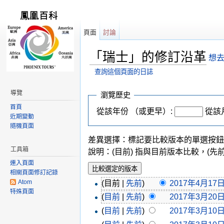
頁面
討論
「瑞士」的修訂沿革
想去
查詢這個頁面的日誌
跳轉到：
導覽
,
搜尋
導覽
瀏覽歷史
首頁
從該年份 （或更早）:
從該
近期變動
隨機頁面
差異選擇：標記要比較版本的單選按鈕
工具箱
說明：(目前) 指與目前版本比較，(先
連入頁面
相關頁面修訂記錄
Atom
(目前 |
先前
)
2017年4月17日 
特殊頁面
(
目前
|
先前
)
2017年3月20日 
(
目前
|
先前
)
2017年3月10日 