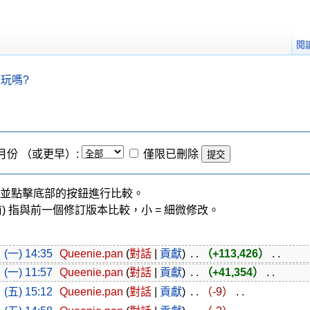
閱
玩嗎?
月份 （或更早）:
僅限已刪除
並點擊底部的按鈕進行比較。
前) 指與前一個修訂版本比較，小 = 細微修改。
(一) 14:35
‎
Queenie.pan
(
對話
|
貢獻
)
‎ . .
（+113,426）
‎ . .
(一) 11:57
‎
Queenie.pan
(
對話
|
貢獻
)
‎ . .
（+41,354）
‎ . .
(五) 15:12
‎
Queenie.pan
(
對話
|
貢獻
)
‎ . .
（-9）
‎ . .