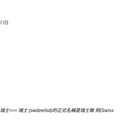
發達
)
=瑞士=== 瑞士 (switzerlsd)的正式名稱是瑞士聯 邦(Swiss