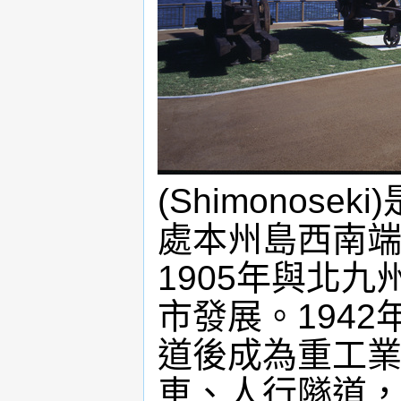
(Shimonos
處本州島西南
1905年與北
市發展。194
道後成為重工業
車、人行隧道，