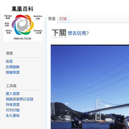
頁面
討論
下關
想去玩嗎?
跳轉到：
導覽
,
搜尋
導覽
首頁
近期變動
隨機頁面
工具箱
連入頁面
相關頁面修訂記錄
特殊頁面
可列印版
永久連結