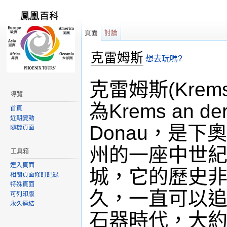
頁面
討論
克雷姆斯
想去玩嗎?
跳轉到：
導覽
,
搜尋
克雷姆斯(Krem
導覽
為Krems an de
首頁
近期變動
Donau，是下
隨機頁面
州的一座中世
工具箱
連入頁面
城，它的歷史
相關頁面修訂記錄
特殊頁面
久，一直可以
可列印版
永久連結
石器時代，大