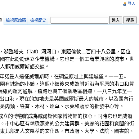
登入
讀
檢視原始碼
檢視歷史
灣岸，瀕臨塔夫（Taff）河河口，東距倫敦二百四十八公里，因位
國在此紛紛建立企業機構，它也是一個工商業興盛的城市，世
人都用威爾斯語交談。
三年諾曼人遠征威爾斯時，在碉堡原址上興建城堡。一一五○
圍有城牆的小鎮，這個小鎮後來成為附近沿海平原的港口和貿
往莫色提維的運河通航，鐵路也與工礦業地區相連，一八三九年至一
炭出口港。現在的加地夫是英國威爾斯最大的城市，以及國內行
是肉類、牲畜、木材、煙草、水莫和蔬菜的批發中心等。
成立的博物館成為威爾斯國家博物館的核心，同時它也是威爾
。市中心區有精緻漂亮的公共建築群、美麗的花園和寬闊的街
東北部是人文匯萃的文化區，市政府、大學、法院、圖書館、