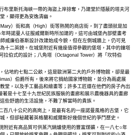
中世紀橫行布里斯托海峽一帶的海盜上岸掠奪，乃建堂於隱蔽的塔夫河
堂，顯得更為安逸清幽。
（Mary）街和高（High）街等熱鬧的商店街，到了盡頭就是加
○年時諾曼人征服威爾斯時所加建的，這可由城堡內部壁畫考
築師威廉伯基斯設計改建始成今貌，但在左側城牆上，仍可見
為十二英鎊。在城堡附近有幾座值得參觀的堡塔，其中的鐘塔
阿拉伯式的設計；八角塔（Octagonal Tower）將「坎特伯
gams）鎮，佔地約七點二公畝，這是歐洲第二大的戶外博物館，卻是最
imas）伯爵所有，後來將它捐給國家博物館，並分為兩處展
教堂，以及手工藝品和繪畫等；許多工匠還在他們的房子內出
等；接著是十七至十九世紀民族服裝的畫廊和展示農機器具的畫廊
這些舒適的生活設施，不難了解當時的貴族。
城牆建在二百八十公尺的高崗上，是最有名的一座諾曼風格的古堡，它
城，但卻秘藏著英格蘭和威爾斯好幾個世紀的爭鬥歷史。
一年發現附近有高品質可供蒸汽鍋爐使用的豐富煤礦，在一八七○年
個，已開放給遊客參觀。參觀完礦坑，遊客可到附近的小酒