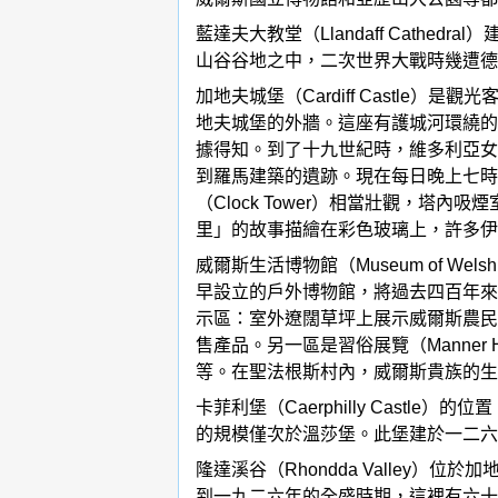
藍達夫大教堂（Llandaff Cat
山谷谷地之中，二次世界大戰時幾遭德
加地夫城堡（Cardiff Castl
地夫城堡的外牆。這座有護城河環繞的
據得知。到了十九世紀時，維多利亞女
到羅馬建築的遺跡。現在每日晚上七時
（Clock Tower）相當壯觀，塔內吸
里」的故事描繪在彩色玻璃上，許多伊
威爾斯生活博物館（Museum of W
早設立的戶外博物館，將過去四百年來
示區：室外遼闊草坪上展示威爾斯農民
售產品。另一區是習俗展覽（Manne
等。在聖法根斯村內，威爾斯貴族的生
卡菲利堡（Caerphilly Cas
的規模僅次於溫莎堡。此堡建於一二六
隆達溪谷（Rhondda Valle
到一九二六年的全盛時期，這裡有六十