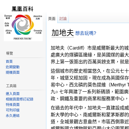
頁面
討論
加地夫
想去玩嗎?
跳轉到：
導覽
,
搜尋
加地夫（Cardiff）市是威爾斯最大
導覽
處廣大的煤礦區邊緣，是英國煤的最大
界上第一張簽出的百萬英鎊支票，就是
首頁
近期變動
這個城市的歷史相當悠久，在公元七十
隨機頁面
年，城堡又經加固，現在成為英國保存
易中心，西北磷的莫色提維（Merthy
工具箱
九○ 七年興建了一系列新碼頭，範圍
連入頁面
政、鋼鐵及重要的商業和服務業中心，
相關頁面修訂記錄
特殊頁面
在過去的年代中，加地夫一直建設成威
可列印版
斯大學的中心、南威爾斯和蒙茅斯郡的
永久連結
道，全城景觀古意盎然。市區西側靠近
威爾斯國立博物館和亞歷山大公園等都