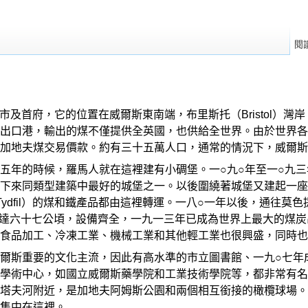
閱
的城市及首府，它的位置在威爾斯東南端，布里斯托（Bristol）
出口港，輸出的煤不僅提供全英國，也供給全世界。由於世界各
加地夫煤交易價款。約有三十五萬人口，通常的情況下，威爾斯
五年的時候，羅馬人就在這裡建有小碉堡。一○九○年至一○九
下來同類型建築中最好的城堡之一。以後圍繞著城堡又建起一座
r Tydfil）的煤和鐵產品都由這裡轉運。一八○一年以後，通
廣達六十七公頃，設備齊全，一九一三年已成為世界上最大的煤
食品加工、冷凍工業、機械工業和其他輕工業也很興盛，同時也
爾斯重要的文化主流，因此有高水準的市立圖書館、一九○七年
學術中心，如國立威爾斯藥學院和工業技術學院等，都非常有名
塔夫河附近，是加地夫阿姆斯公園和兩個相互銜接的橄欖球場。
集中在這裡。