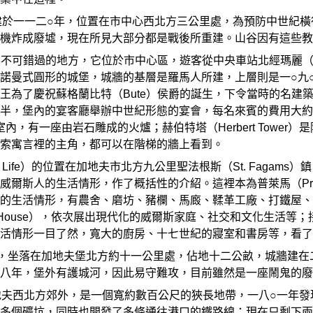
hedral）建於一一二○年，位置在市中心西北方三公里處，為預防
機炸成廢墟，現在所見大部分都是戰後所重建。山谷因有這些教
e）是觀光客不可錯過的地方，它位於市中心區，遊客從中央車站北經瑪麗
諾曼式圓形的城堡，城牆的基層是羅馬人所建，上層則是一○九
王為了慶祝蘇格蘭比特（Bute）侯爵的誕生，下令當時的名建
半，堡內的宴客廳舉辦中世紀形態的宴會，每名來賓的費用大約
煙室內，有一座由岩石雕成的火爐；赫伯特塔（Herbert Tower）是
索寓言裡的主角，都可以在階梯的牆上看到。
elsh Life）的位置在加地夫市北方九公里聖法根斯（St. Fa
威爾斯人的生活情形，作了概括性的介紹。這裡本為普萊馬（Pr
的生活情形，有農舍、磨坊、豬欄、馬廄、鞣革工廠、打鐵屋、
r House），依次展出現代化的威爾斯家庭、社交和文化生活
活情形一目了然，寬大的廚房、十七世紀的寢室和書房等，看了
tle）的位置，坐落在加地夫堡北方約十一公里處，佔地十二公畝，
八年，堡外有護城河，因此易守難攻，目前雖然是一座鬧鬼的廢
y）位於加地夫西北方郊外，是一個寬約數百公尺的狹長地帶，一八○
多個礦坑，同時也開發了多條通往港口的鐵路線；現在只剩下兩