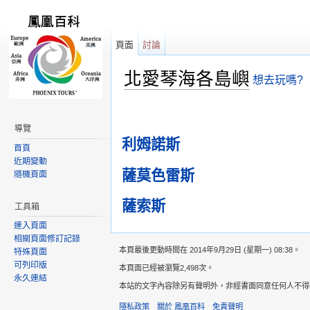
頁面
討論
北愛琴海各島嶼
想去玩嗎?
跳轉到：
導覽
,
搜尋
導覽
利姆諾斯
首頁
近期變動
薩莫色雷斯
隨機頁面
薩索斯
工具箱
連入頁面
相關頁面修訂記錄
本頁最後更動時間在 2014年9月29日 (星期一) 08:38。
特殊頁面
可列印版
本頁面已經被瀏覽2,498次。
永久連結
本站的文字內容除另有聲明外，非經書面同意任何人不得轉載，意
隱私政策
關於 鳳凰百科
免責聲明