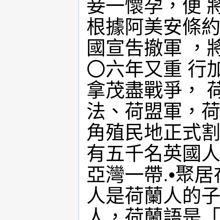
妾一懷孕，便 
根據阿美安條約 (T
國宣吿撤軍 ，
〇六年又重 行
拿茂盡戰爭， 
法、荷盟軍，荷
角殖民地正式割
有五千名英國人
亞灣一帶.•聚
人是荷蘭人的子孫
人，荷蘭語是「