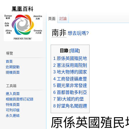
頁面
討論
南非
想去玩嗎?
跳轉到：
導覽
,
搜尋
目錄
[
隱藏
]
導覽
1
原係英國殖民地
首頁
2
憲法採用兩院制
近期變動
3
地大物博的國家
隨機頁面
4
工商發達礦產豐
5
觀光業非常發達
工具箱
6
首都普勒多利亞
連入頁面
7
第I大城的約堡
相關頁面修訂記錄
特殊頁面
8
好望角名聞遐邇
可列印版
永久連結
原係英國殖民