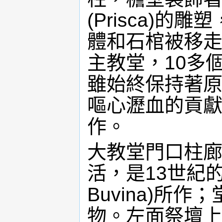
(Prisca)
體和石棺被移
主教堂，10多
雖始終保持著
嘔心瀝血的貢
作。
大教堂門口柱
活，是13世紀的
Buvina)所
物。左面祭壇