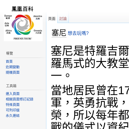
頁面
討論
塞尼
想去玩嗎?
跳轉到：
導覽
,
搜尋
塞尼是特羅吉爾
導覽
羅馬式的大教
首頁
近期變動
一。
隨機頁面
工具箱
當地居民曾在1
連入頁面
軍，英勇抗戰
相關頁面修訂記錄
特殊頁面
可列印版
榮，所以每年
永久連結
戰的儀式以資紀