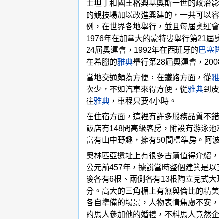
士坦丁和國王格興基奧斯一世的政治影
的競技場加以改進興建的，一共可以容
例，在世界各地舉行，並且每屆奧運會
1976年在加拿大的蒙特婁舉行第21屆
24屆奧運會，1992年在西班牙的
巴塞
在希臘的
雅典
舉行第28屆奧運會，20
當地交通頗為方便，在鐵路方面，從
雅
次少，不如汽車來得方便。從
雅典
到皮
往
雅典
，車程只要4小時。
在住宿方面，這裡有許多服務品質不錯的大
飯店有148間高級客房，附設有游泳池和
富有山中野趣，擁有50間標準房。阿
奧林匹亞遺址上有很多古蹟值得介紹，其中的
公元前457年，據說當時整個建築是以
後各有6根、兩側各有13根陶立克式
分。高大的三角楣上有無與倫比的精美
各自準備的場景，人物表情焦慮不安，
的馬人參加他的婚禮，不料馬人竟然企