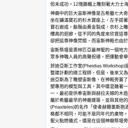
但未成功。12塊牆楣上雕刻著大力士
神廟中的巨大宙斯神像是古希臘七大奇
坐在鑲滿寶石的杉木寶座上，左手提著
寶石嵌成，鬍鬚由黃金製成，衣杉上雕
樓高的迴廊，從不同的角度來欣賞這尊
卻把這尊神像焚燬，而宙斯神殿也由於
宙斯祭壇是奧林匹亞最神聖的一個地方
眾多神職人員的高聲祝禱，把運動會舉
菲迪亞斯工作室(Pheidias Wo
整建計劃的總工程師，但是，後來又為
迪亞斯為了雕塑宙斯像，在神殿旁蓋了
塑專用的模型與工具，其中還混雜著一隻酒
一，最初是供奉宙斯與赫拉夫婦的木造
屬於希臘最早的神廟建築，並與其他的
(Priaxiteles)的名作「使者
格都不相同，可能不是同年代的產物。
聖火點燃儀式，還是在這個神廟祭壇旁