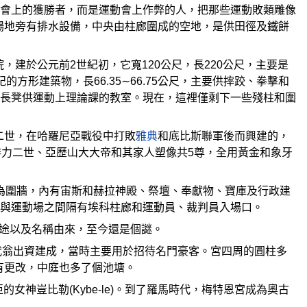
會上的獲勝者，而是運動會上作弊的人，把那些運動敗類雕像
場地旁有排水設備，中央由柱廊圍成的空地，是供田徑及鐵餅
閉的庭院，建於公元前2世紀初，它寬120公尺，長220公尺，主要是
形建築物，長66.35∼66.75公尺，主要供摔跤、拳擊和
長凳供運動上理論課的教室。現在，這裡僅剩下一些殘柱和圍
腓力二世，在哈羅尼亞戰役中打敗
雅典
和底比斯聯軍後而興建的，
腓力二世、亞歷山大大帝和其家人塑像共5尊，全用黃金和象牙
三面為圍牆，內有宙斯和赫拉神殿、祭壇、奉獻物、寶庫及行政建
與運動場之間隔有埃科柱廊和運動員、裁判員入場口。
其用途以及名稱由來，至今還是個謎。
奧尼代翁出資建成，當時主要用於招待名門豪客。宮四周的圓柱多
有更改，中庭也多了個池塘。
亞的女神豈比勒(Kybe-le)。到了羅馬時代，梅特恩宮成為奧古