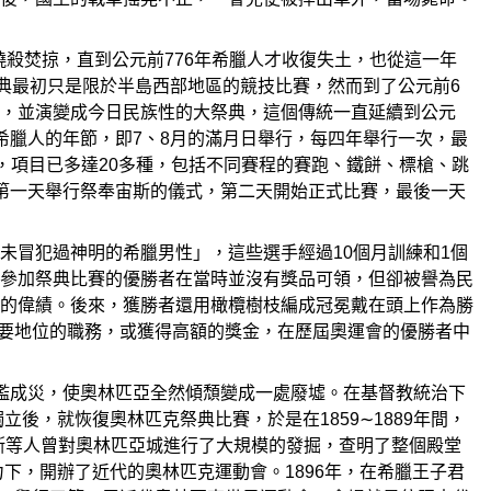
燒殺焚掠，直到公元前776年希臘人才收復失土，也從這一年
典最初只是限於半島西部地區的競技比賽，然而到了公元前6
，並演變成今日民族性的大祭典，這個傳統一直延續到公元
在古希臘人的年節，即7、8月的滿月日舉行，每四年舉行一次，最
期，項目已多達20多種，包括不同賽程的賽跑、鐵餅、標槍、跳
第一天舉行祭奉宙斯的儀式，第二天開始正式比賽，最後一天
未冒犯過神明的希臘男性」，這些選手經過10個月訓練和1個
參加祭典比賽的優勝者在當時並沒有獎品可領，但卻被譽為民
的偉績。後來，獲勝者還用橄欖樹枝編成冠冕戴在頭上作為勝
要地位的職務，或獲得高額的獎金，在歷屆奧運會的優勝者中
濫成災，使奧林匹亞全然傾頹變成一處廢墟。在基督教統治下
後，就恢復奧林匹克祭典比賽，於是在1859∼1889年間，
馬斯等人曾對奧林匹亞城進行了大規模的發掘，查明了整個殿堂
下，開辦了近代的奧林匹克運動會。1896年，在希臘王子君