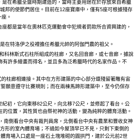
在一起，是在希臘全盛時期建造的，當時主要用途在於存放來自希臘
城邦的使節們居住。目前在12座寶庫中，僅有5座可根據殘存
一座。
些台座都是當年在奧林匹克運動會中犯規者罰款所合資興建的，
是在特洛伊之役裡擔任希臘元帥的阿伽門農的祖父。
式石柱和科林斯式石柱所組成的柱廊，又名回音廊，或七音廊，據說
飾有許多繪畫而得名，並且多為泛希臘時代的名家作品。不
奧尼亞式的柱廊相連接。其中在方形建築的中心部分還殘留著雕有宙
宣誓願意遵守比賽規則；而在兩棟馬蹄形建築中，至今仍保存
5世紀初，它向東移82公尺，向北移7公尺，並修起了看台。公
在的位置，其性質也由祭祀神的活動，變為純粹的體育活動。
階的看台，南側看台中央有裁判員席，北側看台中央有農業和豐收女神
方形的室內體育場；不過如今屋頂早已不見，只剩下東側的
。體育場入口處是一座石土塊堆砌的圓拱門，建於公元前2世