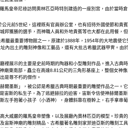
ro-nos)是當年羅馬皇帝尼祿訪問奧林匹亞時特別建造的一座別宮，
賓館，創建於公元前5世紀，這裡既有官員辦公室，也有招待外國使節
城邦獲勝的選手，而神職人員和外地貴賓等也大都在此用餐，但
pias)是希臘最重要博物館之一，原建於1888年，1954年的大地
遺址內出土的雕刻神像和工藝品，還有大批古希臘武器甲冑。由
廳裡展示的主要是史前時期的陶器和小型雕刻作品。進入古典時
斯神廟東南部，矗立在高達8.81公尺的三角形基座上，整個女神像
出是尊不朽的傑作。
赫爾墨斯」，被公認是希臘古典時期最重要的雕塑作品之一。它是
索斯是宙斯的私生子，為了逃避赫拉的迫害，宙斯令信使神赫爾墨
斯左手抱著小孩子（小酒神），身體斜靠在樹幹上，右手拿串葡
高大威嚴的羅馬皇帝塑像，以及展廳內奧林匹亞的模型。珍貴的
及宙斯神廟的雕刻精品、古希臘著名雕刻家菲迪亞斯的雕刻工具