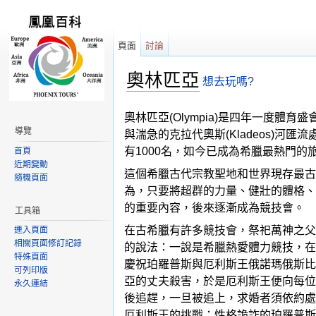
頁面
討論
奧林匹亞
想去玩嗎?
跳轉到：
導覽
,
搜尋
奧林匹亞(Olympia)是四年一度體
導覽
與湍急的克拉代奧斯(Kladeos)河
有1000名，如今已成為希臘最熱門的
首頁
近期變動
這個希臘古代宗教聖地和世界現存最古
隨機頁面
為，只要將超群的力量、健壯的體格、
的重要內容，後來逐漸成為競技會。
工具箱
在古希臘有許多競技會，祭祀萬神之父
連入頁面
相關頁面修訂記錄
的說法：一說是希臘熱愛體力競技，在
特殊頁面
慶祝珀羅普斯與厄利斯王俄諾瑪俄斯比
可列印版
亞的丈夫殺害，於是厄利斯王便向每位
永久連結
後追趕，一旦被追上，求婚者須依約處
厄利斯王的挑戰；性格詭詐的珀羅普斯