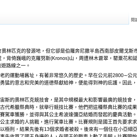
閱
育盛會奧林匹克的發源地，但它卻是伯羅奔尼撒半島西南部皮爾戈斯市東
匯流處，背倚巍峨的克羅努斯(Kronos)山，周遭林木蒼翠，罌粟
旅遊路線之一。
老的運動場舊址，有著非常悠久的歷史。早在公元前2800∼公元
勇猛的意志和完美的道德祭獻給神，便能得到神的庇護。因此，
宙斯的奧林匹克競技會，是其中規模最大和影響最廣的競技會，
古代希臘祭典時，就舉行競技比賽，他們把這種祭典比賽的成果
賽駕車獲勝，並得與其公主希波達彌亞結婚而發起的慶典活動。
公主求婚的人挑戰，進行駕車比賽。比賽規則是國王首先要求求
以極刑，結果先後有13個求婚者被殺。後來有一個住在小亞細
事先收買了國王身邊的人，在國王的戰車上動了手腳。比賽開始