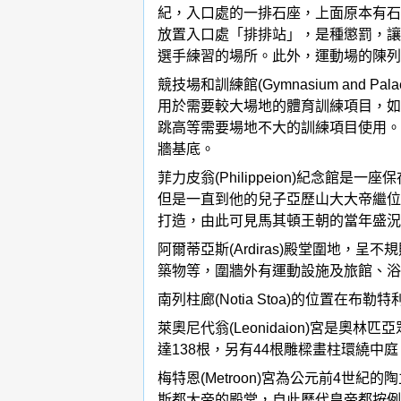
紀，入口處的一排石座，上面原本有石
放置入口處「排排站」，是種懲罰，讓
選手練習的場所。此外，運動場的陳列
競技場和訓練館(Gymnasium an
用於需要較大場地的體育訓練項目，如標
跳高等需要場地不大的訓練項目使用。
牆基底。
菲力皮翁(Philippeion)紀念
但是一直到他的兒子亞歷山大大帝繼位
打造，由此可見馬其頓王朝的當年盛況
阿爾蒂亞斯(Ardiras)殿堂圍地
築物等，圍牆外有運動設施及旅館、浴
南列柱廊(Notia Stoa)的位置
萊奧尼代翁(Leonidaion)宮
達138根，另有44根雕樑畫柱環繞
梅特恩(Metroon)宮為公元前4世紀
斯都大帝的殿堂，自此歷代皇帝都按例