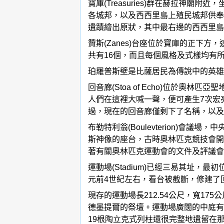
寶庫(Treasuries)群在赫拉
各城邦，以及西西里島上殖民城邦供奉
遺蹟繪出原狀，其中最右邊的西西里島殖
贊斯(Zanes)台座位於寶庫的正
共有16個，而且每個風格及式樣均有
珀羅普斯壁是比薩居民為傳說中的英雄
回音廊(Stoa of Echo)位
人們在這裡大喊一聲，便可產生7次宏
過，現在的回音廊僅剩下了名稱，以及
布勒特利翁(Boulevterion
斯神像的座台，古時奧林匹克競技會開
著有關奧林匹克運動會的文件及評議會
運動場(Stadium)已經三易其址
元前4世紀左右，看台被截斷，修建了
現存的運動場長212.54公尺，寬17
德墨提爾的祭壇。運動場廣闊的中庭有
19根陶立克式列柱還很完整地遺留在