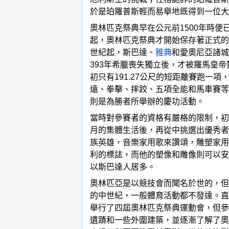
於是珀羅普斯輕而易舉地既得到一位大
奧林匹克祭典早在公元前1500年時
起，奧林匹克祭典才開始保存著正式的
世紀起，斯巴達、
雅典
和愛奧尼亞諸城
393年希臘喪失獨立後，才被羅馬皇帝
初只有191.27公尺的短距離賽跑一
遠、拳擊、摔跤、五項全能和馬車賽等
則是為勝者所舉辦的慶功活動。
當時對參賽者的資格有嚴格的限制，初
月的集體生活後，再從中挑選出優秀者
族英雄，音樂家用歌來讚頌，雕塑家用
利的標誌，而他的塑像和雕像則可以安
以斯巴達人居多。
奧林匹亞是以競技會而聞名於世的，但
的中世紀，一般體育活動都不發達。直至
舉行了四屆奧林匹克祭典運動會，但參
遺蹟和一些外圍建築，並逐漸了解了奧