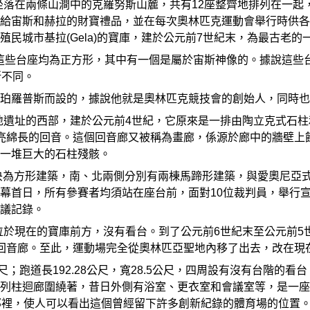
神廟附近，坐落在兩條山澗中的克羅努斯山麓，共有12座整齊地排列
給宙斯和赫拉的財寶禮品，並在每次奧林匹克運動會舉行時供各
民城市基拉(Gela)的寶庫，建於公元前7世紀末，為最古老的
下方，這些台座均為正方形，其中有一個是屬於宙斯神像的。據說這
所不同。
珀羅普斯而設的，據說他就是奧林匹克競技會的創始人，同時也
於奧林匹亞聖地遺址的西部，建於公元前4世紀，它原來是一排由陶立克
亮綿長的回音。這個回音廊又被稱為畫廊，係源於廊中的牆壁上
一堆巨大的石柱殘骸。
)會議場，中央為方形建築，南、北兩側分別有兩棟馬蹄形建築，與愛
幕首日，所有參賽者均須站在座台前，面對10位裁判員，舉行
議記錄。
，最初位於現在的寶庫前方，沒有看台。到了公元前6世紀末至公元前
回音廊。至此，運動場完全從奧林匹亞聖地內移了出去，改在現
5公尺；跑道長192.28公尺，寬28.5公尺，四周設有沒有台
列柱迴廊圍繞著，昔日外側有浴室、更衣室和會議室等，是一座
那裡，使人可以看出這個曾經留下許多創新紀錄的體育場的位置