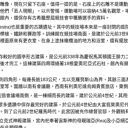
雕像，現在只留下石座。值得一提的是，石座上的石雕不是運動
他們「丟人現眼」，以示警惕，運動場可以容納4.5萬名觀眾，
館內，還保存有古希臘歷屆競技會中獲勝選手的資料。
d Palaestra)也是重要的古蹟遺址。其中的競技場本來是一座封
槍、鐵餅和賽跑等。訓練館在競技場南面，是建於公元前3世紀的方
裡面原來有更衣室、在身上塗抹橄欖油的地方和浴室，還有擺放
館是一座保存較好的圓亭形古建築，是公元前338年為慶祝馬其頓國王
後才完工。這棟建築四周環繞著18根愛奧尼亞式石柱，館內有
。
，呈不規則四角形，每邊長逾183公尺，北以克羅努斯山為界，其餘
室等。圍牆以南有會議廳，西南有利奧尼達烏姆貴賓旅店，東側
在布勒特利翁會議場南側，是一棟細而長的建築，建於公元前4世紀，
是奧林匹亞眾多遺蹟中保存最完好的建築，於公元前4世紀由大富翁萊
中庭。到了公元前2世紀羅馬時代，此宮因被充作總督官邸，外觀稍
的陶立克式神殿建築，宮內祀奉著宙斯神的母親瑞亞(Rea)及小亞細
在此塑個像。