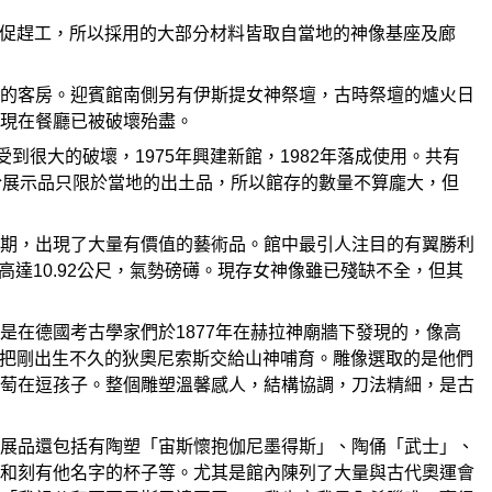
由於當時倉促趕工，所以採用的大部分材料皆取自當地的神像基座及廊
和貴賓的客房。迎賓館南側另有伊斯提女神祭壇，古時祭壇的爐火日
現在餐廳已被破壞殆盡。
震使它受到很大的破壞，1975年興建新館，1982年落成使用。共有
於展示品只限於當地的出土品，所以館存的數量不算龐大，但
期，出現了大量有價值的藝術品。館中最引人注目的有翼勝利
高達10.92公尺，氣勢磅礡。現存女神像雖已殘缺不全，但其
在德國考古學家們於1877年在赫拉神廟牆下發現的，像高
斯把剛出生不久的狄奧尼索斯交給山神哺育。雕像選取的是他們
萄在逗孩子。整個雕塑溫馨感人，結構協調，刀法精細，是古
展品還包括有陶塑「宙斯懷抱伽尼墨得斯」、陶俑「武士」、
和刻有他名字的杯子等。尤其是館內陳列了大量與古代奧運會