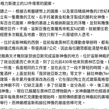
海格力斯建立的12件偉業的圖案。
蹟之一，根據古希臘硬幣上的圖案，以及曾目睹過神像的2世紀
立有一隻鷹像的王杖，右手托著黃金和象牙製成的勝利女神像。
有百合花圖案，神像的基座上有維納斯誕生的浮雕，並刻有雕像
曠世巨作。不過，宙斯巨像在東羅馬帝乾犮N初期，就被運往君
經歷多次戰亂及地震，現在只剩下一片廢墟供人憑弔。
，位於宙斯神殿的西側，從前每逢奧林匹克運動會舉辦時，都有
辦儀式推向高潮。祭壇高達7公尺，因此每位觀眾都能清楚地看
rkshop)是雅典天才雕刻家菲迪亞斯完成宙斯神像的地方，位於宙
了政治因素而亡命天涯，到了公元前430年他來到奧林匹亞後
一所寬、長度相同的工作室，並在此住了一段不算短的時間。此傳
杯，上面並刻有「我菲迪亞斯之物」等文字。 赫拉神廟(Templ
建築，長年累月後逐漸改為石造，它在探討陶立克式建築風格發
女神廟不同，它缺乏溫柔，多了份凝重。並分為前、中、後三殿
赫爾墨斯抱酒神像」，現在已展藏在奧林匹亞博物館內。女神廟雖然也
當年每逢奧林匹克運動會開始時，按照傳統都要在神廟前的廣場
舉行。而神廟裡宙斯和赫拉神像的基座依稀可見。