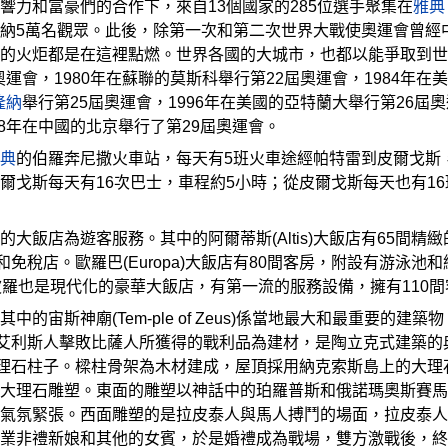
響力和富豪們的合作下，來自13個國家的285位選手聚集在
雅典
納5萬名觀眾。此後，除第一次和第二次世界大戰使奧運會曾經
的火炬都是在這裡點燃。世界各國的大城市，也都以能爭取到世
奧運會，1980年在蘇聯的莫斯科舉行第22屆奧運會，1984年在
隆納
舉行第25屆奧運會，1996年在美國的亞特蘭大舉行第26屆奧
08年在中國的北京舉行了第29屆奧運會。
典
的伯羅奔尼撒火車站，每天有5班火車途經帕特雷到皮爾戈斯
爾戈斯每天有16次巴士，車程約5小時；從皮爾戈斯每天也有1
飯店為遊客服務。其中的阿爾蒂斯(Altis)大飯店有65間精緻的
免稅店。歐羅巴(Europa)大飯店有80間客房，附設有游泳池
波羅也是現代化的豪華大飯店，有第一流的服務設備，擁有110
宙斯神廟(Tem-ple of Zeus)係當地最大和最重要的建築物
艾利斯人擊敗比薩人所獲得的戰利品為建材，是陶立克式建築的典範。
大理石柱子。樑柱骨架為木材建成，屋頂採用納克索斯島上的大
大理石雕塑。東面的雕塑以神話中的珀羅普斯和俄諾瑪奧斯賽馬
氣氛緊張。西面雕塑的是拉皮泰人與馬人搏鬥的場面，拉皮泰人
業非禮新娘和其他的女賓，於是婚禮成為戰場，雙方激戰後，終