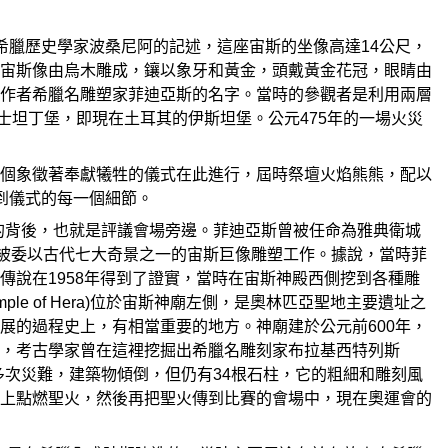
希臘歷史學家波桑尼阿的記述，這座宙斯的坐像高達14公尺，
宙斯像由烏木雕成，鑲以象牙和黃金，頭戴黃金花冠，眼睛由
作者希臘名雕塑家菲迪亞斯的名字。當時的參觀者是利用兩層
士坦丁堡，即現在土耳其的伊斯坦堡。公元475年的一場火災
個象徵著奉獻犧牲的儀式在此進行，屆時祭壇火焰熊熊，配以
到儀式的每一個細節。
斯神殿的背後，也就是評議會場旁邊。菲迪亞斯曾被任命為雅典衛城
，被委以古代七大奇景之一的宙斯巨像雕塑工作。據說，當時菲
說在1958年得到了證實，當時在宙斯神殿西側挖到各種雕
e of Hera)位於宙斯神廟左側，是奧林匹亞聖地主要遺址之
展的過程史上，有相當重要的地方。神廟建於公元前600年，
，考古學家曾在這裡挖掘出希臘名雕刻家布拉基西特列斯
經過多次災難，建築物傾倒，但仍有34根石柱，它的粗細和雕刻風
上點燃聖火，然後再把聖火傳到比賽的會場中，現在奧運會的