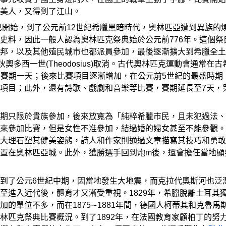
美人，又得到了江山。
便已開始，到了公元前12世紀希臘黑暗時代，奧林匹亞遭到異族的
史料，因此一般人認為奧林匹克祭典始於公元前776年。這個祭
邦，以及其他殖民城市也都派員參加，最後逐漸擴大到希臘全土
狄奧多西一世(Theodosius)取消。古代奧林匹克運動會通常
項，賽期一天；後來比賽項目逐漸增加，在公元前5世紀的最盛時
項目；此外，還有詩歌、戲劇和音樂等比賽，賽期延長至7天，
期只限於貴族參加，後來放寬為「純粹希臘市民，且未犯過法、
來參加比賽，但是女性不准參加，結過婚的婦女甚至不能參觀。
大理石塑其健美姿態，詩人和作家則通過文章描寫其技巧和勇敢
置在奧林匹亞城。此外，獲勝選手回到炮m後，還會擔任當地顯
到了公元6世紀中期，因當地發生大地震，而克拉代奧斯河也泛
進入近代後，體育才又漸受重視。1829年，希臘脫離土耳其獨立
加的單位不多，而在1875∼1881年間，德國人柯蒂其和克魯
林匹克祭典比賽概況。到了1892年，在法國教育家顧柏丁的努力