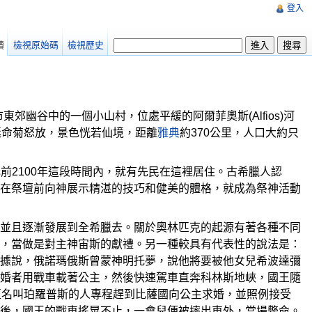
登入
讀
檢視原始碼
檢視歷史
郊幽谷中的一個小山村，位處平緩的阿爾菲奧斯(Alfios)河
花和延命菊怒放，景色恍若仙境，距離
雅典
約370公里，人口大約只
前2100年這段時間內，就有先民在這裡居住。古希臘人認
在祭壇前向神展示精湛的技巧和健美的體格，就成為祭神活動
並且逐漸發展到全希臘去。關於奧林匹克的起源有著各種不同
，當做是對主神宙斯的獻禮。另一種較具有代表性的說法是：
據說，俄諾瑪俄斯曾蒙神明托夢，說他將要被他女兒希波達彌
婚者用戰車載著公主，然後快速駕車直奔科林斯地峽，國王隨
亞名叫珀羅普斯的人專程趕到比薩國向公主求婚，並照例接受
後，國王的戰車搖晃不止，一會兒便被摔出車外，當場斃命。