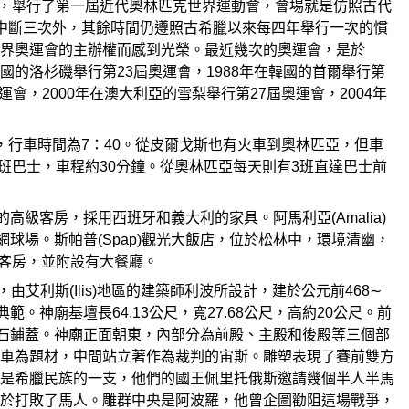
，舉行了第一屆近代奧林匹克世界運動會，會場就是仿照古代
中斷三次外，其餘時間仍遵照古希臘以來每四年舉行一次的慣
界奧運會的主辦權而感到光榮。最近幾次的奧運會，是於
美國的洛杉磯舉行第23屆奧運會，1988年在韓國的首爾舉行第
運會，2000年在澳大利亞的雪梨舉行第27屆奧運會，2004年
，行車時間為7：40。從皮爾戈斯也有火車到奧林匹亞，但車
6班巴士，車程約30分鐘。從奧林匹亞每天則有3班直達巴士前
高級客房，採用西班牙和義大利的家具。阿馬利亞(Amalia)
和網球場。斯帕普(Spap)觀光大飯店，位於松林中，環境清幽，
間客房，並附設有大餐廳。
，由艾利斯(Ilis)地區的建築師利波所設計，建於公元前468∼
神廟基壇長64.13公尺，寬27.68公尺，高約20公尺。前
理石鋪蓋。神廟正面朝東，內部分為前殿、主殿和後殿等三個部
車為題材，中間站立著作為裁判的宙斯。雕塑表現了賽前雙方
是希臘民族的一支，他們的國王佩里托俄斯邀請幾個半人半馬
於打敗了馬人。雕群中央是阿波羅，他曾企圖勸阻這場戰爭，