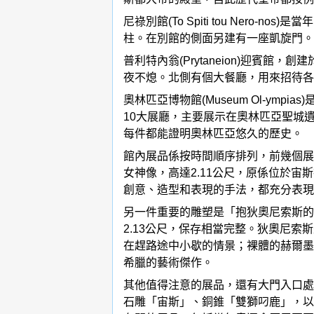
尼祿別館(To Spiti tou Ne
柱。在別館的側面另建有一座凱旋門。
普利特內翁(Prytaneion)迎
夜不熄。北側有個大餐廳，用來招待各
奧林匹亞博物館(Museum Ol-ym
10大展廳，主要展示在奧林匹亞聖城
每件都能證明奧林匹亞悠久的歷史。
館內展品係按時間順序排列，前幾個展
女神像，高達2.11公尺，原係位於宙
創意、造型和表現的手法，都充分表現
另一件重要的雕塑是「抱狄奧尼索斯的
2.13公尺，保存相當完整。狄奧尼
在趕路途中小歇的情景；裸體的赫爾墨
希臘的藝術傑作。
其他值得注意的展品，還有大門入口處
石雕「宙斯」、銅錐「雙獅叼鹿」，以