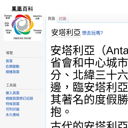
頁面
討論
安塔利亞
想去玩嗎?
跳轉到：
導覽
,
搜尋
安塔利亞（Ant
導覽
省會和中心城
首頁
近期變動
分、北緯三十
隨機頁面
邊，臨安塔利
工具箱
連入頁面
其著名的度假
相關頁面修訂記錄
特殊頁面
抱。
可列印版
永久連結
古代的安塔利