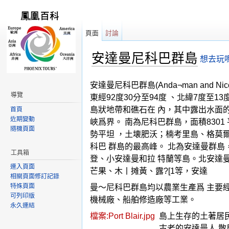
頁面
討論
安達曼尼科巴群島
想去玩
跳轉到：
導覽
,
搜尋
安達曼尼科巴群島(Anda¬man and
導覽
東經92度30分至94度 、北緯7度至1
島狀地帶和礁石在 內，其中露出水面的
首頁
近期變動
峽爲界。 南為尼科巴群島，面積830
隨機頁面
勢平坦 ，土壊肥沃；楠考里島、格莫爾
科巴 群島的最高峰。 北為安達曼群島
工具箱
登、小安達曼和拉 特蘭等島。北安達曼
連入頁面
芒果、木丨摊黃、露?[1等，安達
相關頁面修訂記錄
特殊頁面
曼〜尼科巴群島均以農業生產爲 主要
可列印版
機械廠、船舶修造廠等工業。
永久連結
檔案:Port Blair.jpg
島上生存的土著居
古老的安達曼人 