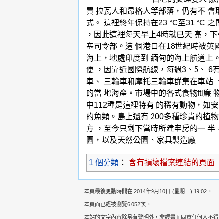
賈 拉瓦人和昂格人等部落，仍有不 
式。 這裡終年保持在23 °C至31 
，因此這裡每天早上4時就已天 亮，下午
塞司令部。這 個港口在18世紀時被英國
海上，地處印度到 緬甸的海上航道上
便 ，因靠近國際航線，每週3、5、 
車、 三輪車和摩托三輪車群集在車站
的當 地海產。市場中的各式食物ftl
中112種是這裡特有 的稀有動物，如
的魚類。島上還有 200多種珍貴的植物。
方 ，至今只剩下當時所建牢房的一 半
園，以及天然公園、家具製造廠
1 個分類
：
含有損壞檔案連結的頁面
本頁最後更動時間在 2014年9月10日 (星期三) 19:02。
本頁面已經被瀏覽6,052次。
本站的文字內容除另有聲明外，非經書面同意任何人不得轉載，意