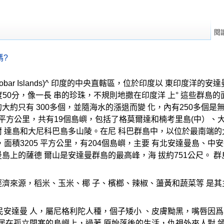
閱
嗎?
 Nicobar Islands)^ 印度的中央直轄區，位於印度以 東
3度50分，像一長 串的珍珠，不規則地撒在印度洋 上° 這些群島的
大約只有 300多個，並隨海水的漲退而變 化，內有250多個是
1 平方公里，共有19個島嶼，包括了格莫爾達和楠考里島(中）、大
 達島和大尼科巴島多山陵。在尼 科巴群島中，以位於最南端的大
，面積3205 平方公里，有204個島嶼，主要 有北安達曼島、
島上的薩德 爾山是安達曼群島的最高峰，海 拔約751公尺。 
經濟來源，稻米、玉米、椰 子、檳榔、辣椒、蘯黃和蔬菜等 是
民安達曼 人，屬尼格利陀人種，個子矮小 、皮膚黝黑，嘴唇因爲
散居在孤立閉塞的島嶼上，過著 原始落後的生活，仇視外來人對 