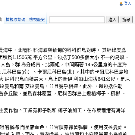
登入
讀
檢視原始碼
檢視歷史
印度洋的安達曼海中，北隔科 科海峽與緬甸的科科群島對峙， 其經緯度爲
面積爲1.1506萬 平方公里，包括了500多個大小 不一的島嶼、
無人島。群 岛分成南、北兩組，中間隔著 145公里寬的十度海
 尼科巴島(南）、卡爾尼科巴島(北) 。其中的卡爾尼科巴島地
 尼科巴島面積最大，島上的圖伊 利爾山海拔641公尺，是尼
中安達曼島和南 安達曼島，並且幾乎相連。此外 ，還包括伯勒
群島多丘陵，並爲森林覆蓋 ，尼科巴群島上遍植椰子、檳榔 、
其主要作物。工業有椰子乾和 椰子油加工，在布萊爾港有海洋
咀嚼檳榔 而呈赭血色，並習慣赤裸著軀體 ，使用安達曼語。
領地的入侵。現在，南安達曼、 拉特蘭和小安達曼等小島嶼的