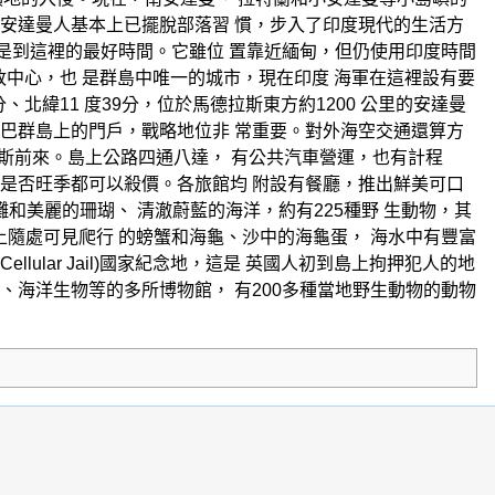
數安達曼人基本上已擺脫部落習 慣，步入了印度現代的生活方
4 月是到這裡的最好時間。它雖位 置靠近緬甸，但仍使用印度時間
島的行政中心，也 是群島中唯一的城市，現在印度 海軍在這裡設有要
、北緯11 度39分，位於馬德拉斯東方約1200 公里的安達曼
科巴群島上的門戶，戰略地位非 常重要。對外海空交通還算方
 拉斯前來。島上公路四通八達， 有公共汽車營運，也有計程
 是否旺季都可以殺價。各旅館均 附設有餐廳，推出鮮美可口
灘和美麗的珊瑚、 清澈蔚藍的海洋，約有225種野 生動物，其
上隨處可見爬行 的螃蟹和海龜、沙中的海龜蛋， 海水中有豐富
lular Jail)國家紀念地，這是 英國人初到島上拘押犯人的地
、海洋生物等的多所博物館， 有200多種當地野生動物的動物