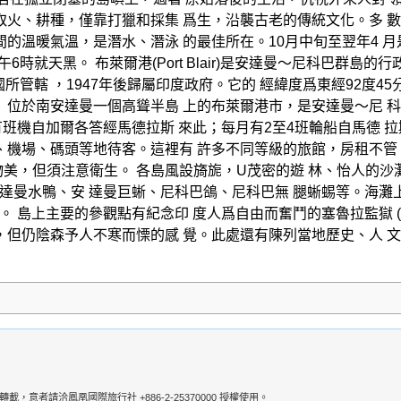
會取火、耕種，僅靠打獵和採集 爲生，沿襲古老的傳統文化。多 
°C 之間的溫暖氣溫，是潛水、潛泳 的最佳所在。10月中旬至翌年
6時就天黑。 布萊爾港(Port Blair)是安達曼〜尼科巴群
所管轄 ，1947年後歸屬印度政府。它的 經緯度爲東經92度45分
。 位於南安達曼一個高聳半島 上的布萊爾港市，是安達曼〜尼 
6有班機自加爾各答經馬德拉斯 來此；每月有2至4班輪船自馬德
 、機場、碼頭等地待客。這裡有 許多不同等級的旅館，房租不管
廉 物美，但須注意衛生。 各島風設旖旎，U茂密的遊 林、怡人的沙
安達曼水鴨、安 達曼巨蜥、尼科巴鴿、尼科巴無 腿蜥蜴等。海灘
 島上主要的參觀點有紀念印 度人爲自由而奮鬥的塞魯拉監獄 (Cel
，但仍陰森予人不寒而慄的感 覺。此處還有陳列當地歷史、人 文
者請洽鳳凰國際旅行社 +886-2-25370000 授權使用。