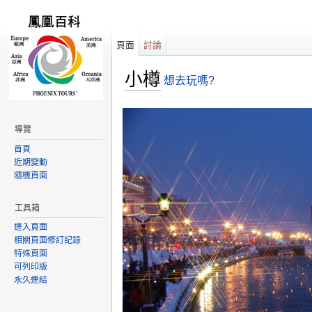
頁面
討論
小樽
想去玩嗎?
跳轉到：
導覽
,
搜尋
導覽
首頁
近期變動
隨機頁面
工具箱
連入頁面
相關頁面修訂記錄
特殊頁面
可列印版
永久連結