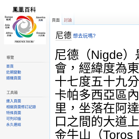
頁面
討論
尼德
想去玩嗎?
跳轉到：
導覽
,
搜尋
尼德（Nigd
導覽
會，經緯度為
首頁
近期變動
十七度五十九
隨機頁面
卡帕多西亞區
工具箱
連入頁面
里，坐落在阿
相關頁面修訂記錄
特殊頁面
口之間的大道
可列印版
永久連結
金牛山（Toros