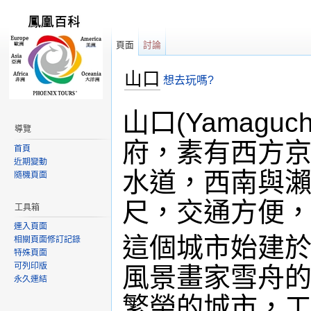
頁面
討論
山口
想去玩嗎?
跳轉到：
導覽
,
搜尋
山口(Yamag
導覽
府，素有西方
首頁
近期變動
水道，西南與
隨機頁面
尺，交通方便，
工具箱
連入頁面
這個城市始建於
相關頁面修訂記錄
特殊頁面
可列印版
風景畫家雪舟
永久連結
繁榮的城市，