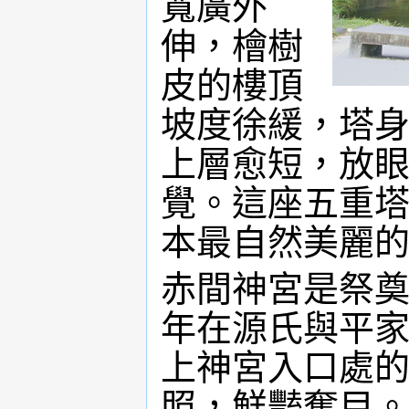
寬廣外
伸，檜樹
皮的樓頂
坡度徐緩，塔
上層愈短，放
覺。這座五重
本最自然美麗
赤間神宮是祭奠
年在源氏與平
上神宮入口處
照，鮮豔奪目