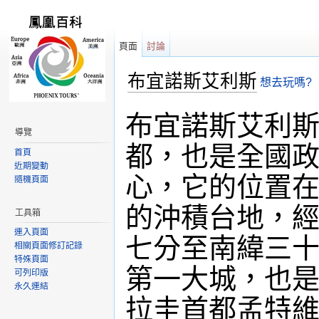
頁面
討論
布宜諾斯艾利斯
想去玩嗎?
跳轉到：
導覽
,
搜尋
布宜諾斯艾利斯(B
導覽
都，也是全國
首頁
近期變動
心，它的位置
隨機頁面
的沖積台地，
工具箱
連入頁面
七分至南緯三
相關頁面修訂記錄
特殊頁面
第一大城，也
可列印版
永久連結
拉圭首都孟特