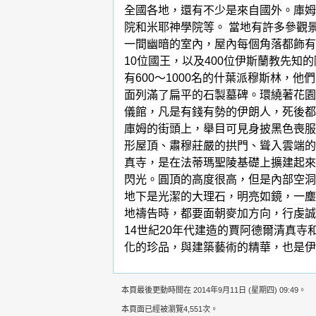
全國各地，還有不少是來自國外。庫姆
院和米耶神學院等。 當地有許多參觀
一間幽暗的室內，屋內每個角落都飾有
10位國王，以及400位伊斯蘭教先
有600～1000名的什葉派穆斯林，
面列滿了扁平的石製墓碑。環繞著花園
儀館，凡是有錢有勢的伊朗人，死後都
庫姆的街頭上，舉目可見身披黑色喪服
形屋頂、肅穆莊嚴的拱門、聳入雲端的宣
真寺，是在法蒂瑪聖陵基礎上擴建起來
閃光。圓頂的高度很高，但是內部空洞
地下是光潔的大理石，明亮如鏡，一塵
地禱告時，都要面朝麥加方向，行虔誠
14世紀20年代建造的賈阿德爾清真
化的珍品，與建築藝術的精華，也是伊
本頁最後更動時間在 2014年9月11日 (星期四) 09:49。
本頁面已經被瀏覽4,551次。