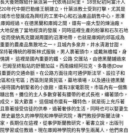
大後她嫁給什葉派第一代依瑪目阿里。 18世紀初阿富汗人
紀20年代中期巴勒維王朝建立，什葉派教士受到打擊，尤其是
座城市也發展成為興旺的工業中心和石油產品銷售中心，恩澤
道，都是由庫姆經過。在德黑蘭和庫姆之間，還有一座大型的煉油廠。
大地促進了當地經濟的發展，同時這裡生產的粉筆和石灰石地
，從而使納馬克鹽湖周圍的沼澤地帶，也就是庫姆的郊區成為
重要的農產品集散地之一。且城內多泉井，井水清澈甘甜。
著保持著傳統的穆斯林式服裝，男人裹著頭巾，或戴無檐帽，身
情調。 這裡是國內重要的鐵、公路 交匯站，由德黑蘭鋪過來
爾曼、巴姆至終點站的舒爾加茲。西南線經阿拉克、多魯德(Dow
線是伊朗最重要的交通命脈。在公路方面往南可通伊斯法罕、設拉子和
政區和住宅區；西區則是貧民區，墓地墳場，以及通往德黑蘭
多接待國內朝聖者的小旅館，還有3家電影院。市區內有一個集
糖出售。攤位的主人多數穿著有腰帶的老式長袍，纏著頭巾，
成交，皆大歡喜。 這個城市還有一種特色，就是街上充斥著
且靠著接受信徒的供奉，過著奢侈的生活，同時也可以娶妻生
、歷史最悠久的神學院和神學研究院，專門教授伊斯蘭法律、
家，長期住在這裡，從事伊斯蘭教研究，著書立說，出版刊
院學習或任教過。現在庫姆神學院約有學生兩萬人，他們來自