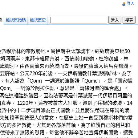
登入
讀
檢視原始碼
檢視歷史
朗什葉派穆斯林的宗教勝地。屬伊朗中北部城市。經緯度為東經50
跨庫姆河兩岸。東鄰卡維爾荒漠，西依崇山峻嶺，植物茂盛，林
庫姆河，由西南流來再繞城而去，最後向東流入納馬克鹽湖。
要驛站。公元720年前後，一支伊斯蘭教什葉派穆斯林，為了
有人認為「Qom」一詞源於波斯語「Qume」，是「國家帳
Qom」一詞源於阿拉伯語，意思是「兩條河流的匯合處」。
蒂瑪在這裡建造陵墓，因為法蒂瑪是什葉派第一代伊瑪目阿里的
寺。 1220年，這裡被蒙古人征服，遭到了兵禍的破壞。14
葉派中的十二伊瑪目派為正式國教，並且將法蒂瑪在庫姆的陵
蘭教先知穆罕默德聖人的愛女，在歷史上她一直受到穆斯林們的愛
加地方的多神教徒，尤其是各部落首領，為了維護自己的利益和
德帶來了無限的慰藉，每當他不辭辛苦地宣傳伊斯蘭教，遭受