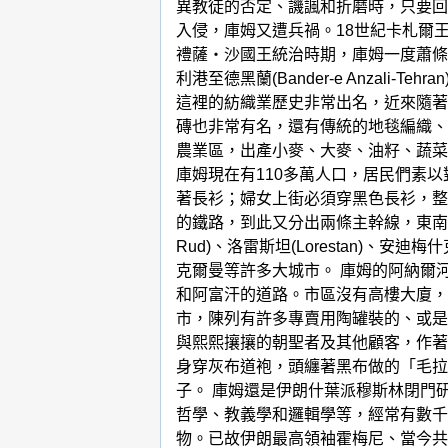
異教徒的否定、譏諷和折磨時，只要回
入侵，庫姆又遭兵禍。18世紀卡札爾
禮薩‧沙國王統治時期，庫姆一度蕭條
利港至德黑蘭(Bander-e Anza
這裡的紡織業歷史非常出名，近來隨著
磚也非常有名，還有傳統的地毯編織、
農業區，出產小麥、大麥、油籽、蔬菜
庫姆現在有110多萬人口，居民們素
著長衫；婦女上街必須穿黑色長衫，整
的鐵路，到此又分出兩條主幹線，東南線經
Rud)、洛雷斯坦(Lorestan)、
克爾曼等許多大城市。 庫姆的阿納爾
和阿富汗的道路。市區沒有高樓大廈，
市，陳列有許多專賣用陶罐裝的、或是
與熙熙攘攘的朝聖者及其他顧客，作著
身穿灰布道袍，頭纏著黑布做的「毛拉
子。 庫姆還是伊朗什葉派穆斯林閉門
哲學、教義學和邏輯學等，經常有數千
物。已故伊朗最高領袖霍梅尼、當今共