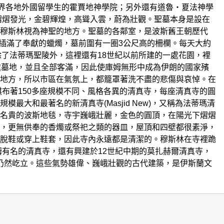
世界各地外國留學生的霍賈地神學院；另外還有道魯‧夏法神學
熠熠發光，金碧輝煌，高聳入雲，蔚為壯觀。聖墓本身是設在
穆斯林視為神聖的地方。聖墓的各鄰室，是波斯舊王朝歷代
，插滿了奉獻的蠟燭，墓前圍有一圈3公尺高的柵欄。每天大約
 除了法蒂瑪聖陵外，這裡還有18世紀以前所建的一處花園，裡
處墓地，並且全部客滿，因此使庫姆無形中成為伊朗的國家殯
地方，所以市區在氣氛上，都籠罩著洗不盡的悲傷與哀悼。在
布著150多座規模不同、風格各異的清真寺，每座清真寺的圓
大和最著名的新清真寺(Masjid New)，又稱為法蒂瑪清
名貴的波斯地毯，寺宇巍峨壯麗，金色的圓頂，在陽光下熠熠
，更無供奉的香燭或祭祀之類的器皿，屋頂和四壁都很素淨，
脫鞋或穿上鞋套，因此寺內永遠都是清潔的。穆斯林在寺裡跪
有名的清真寺，還有興建於12世紀中期的莫扎赫爾清真寺，
今仍然屹立。這些氣勢雄偉、巍峨壯觀的古代建築，是伊斯蘭文