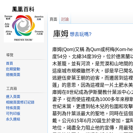
頁面
討論
庫姆
想去玩嗎?
跳轉到：
導覽
,
搜尋
庫姆(Qom)又稱 為Qum或柯梅(K
導覽
度54分、北緯34度39分，位於德
木蔥籠，並有河流，是荒漠和山地間的
首頁
近期變動
這座城市規模雖然不大，卻是早已聞名
隨機頁面
逃避伍麥葉王朝的迫害，而遷居到這裡
篷」的意思，因為這裡是一片土肥水美
工具箱
庫姆在8世紀成為伊斯蘭教什葉派中心
連入頁面
妻子，從而使這裡成為1000多年來穆
相關頁面修訂記錄
世紀末葉，更遭到帖木兒的包圍和攻擊
特殊頁面
墓列為什葉派最大的聖地，同時在這個城
可列印版
永久連結
戴。公元615年6月20誕生於麥加
地位，竭盡全力阻止他的宣傳，用最殘