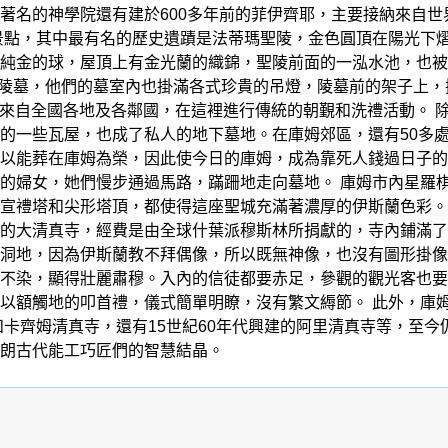
著名的神學院還有建於600多年前的菲伊齊耶，主要接納來自
景點，其中最有名的歷史遺蹟是法蒂瑪聖陵，金色圓頂在陽光下
純金的球，屋頂上有金光蘭的織錦，聖陵前面的一泓水池，也被
知的陵墓，他們的墓室內也掛滿各式珍貴的吊燈，陵墓前的架子上
他們來自全國各地及各鄰國，在這裡進行傳統的朝覲和洗禮活動。
的一些瓦屋，也成了私人的地下墓地。在庫姆郊區，還有50多
以能葬在庫姆為榮，因此使今日的庫姆，成為靠死人錢過日子的
的婦女，她們慢步通過馬路，蹣跚地走向墓地。 庫姆市內星羅棋
禮塔和尖形塔頂，都使得這座聖城充滿著濃厚的伊斯蘭色彩。規模最
的大清真寺，經費是由全球什葉派穆斯林所捐獻的，寺內鋪滿了
洞地，因為伊斯蘭教不拜偶像，所以既無神像，也沒有圖形掛像
不染，顯得壯麗肅穆。入內的信徒都要赤足，參觀的觀光客也要
以額觸地的叩首禮，儀式簡單明瞭，沒有繁文縟節。 此外，庫姆
寺和卡齊姆清真寺，還有15世紀60年代興建的阿里清真寺等，至
朗古代能工巧匠們的智慧結晶。