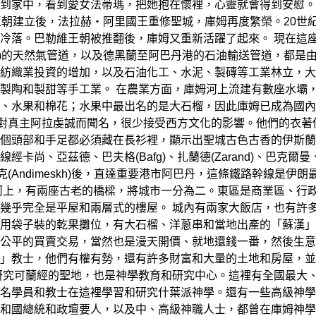
到家中，看到愛女法蒂瑪，把她抱在懷裡，心靈就會得到安慰。長
王朝建立後，法拉赫‧阿里國王重修聖城，庫姆再度繁榮。20世
冷落。巴勒維王朝被推翻後，庫姆又重新活躍了起來。 現在這
li-Tehran)的天然氣管道，以及德黑蘭至阿巴丹港的石油輸送管
紡織業投資的增加，以及石油化工、水泥、製磚等工業林立，大
製陶和製甜等手工業。 在農業方面，庫姆河上流建有數座水壩
、水果和棉花；水果中最出名的是大石榴，因此庫姆已成為國內
以對真主阿拉虔誠而聞名，很少接受西方文化的影響。他們的衣
個頭部和手足都必須藏在長衫裡，顯示出聖城古色古香的伊斯蘭
卡尚、亞茲德、巴夫格(Bafg)、扎蘭德(Zarand)、巴克
安迪梅什克(Andimeskh)後，直達重要港市阿巴丹，這條鐵路幹
河上，有兩座古老的橋樑，將城市一分為二。東區是商業區、行
幾乎完全是平屋和兩層式的樓屋。 城內有兩家大飯店，也有許
用袋子裝的乾果攤位，有大石榴、洋蔥串和當地出產的「蘇漢」
公平的買賣交易，當然也是漫天開價、就地還錢一番，然後生意
」教士，他們有權有勢，還有許多財富和大量的土地和房屋，並
研究可蘭經的聖地，也是神學教育和研究中心。這裡有全國最大
名學員和教士在這裡學習和研究什葉派神學。還有一些高級神學
和國總統和政壇要人，以及中、高級神職人士，都曾在庫姆神學