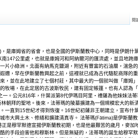
閱
om-he)，是庫姆省的省會，也是全國的伊斯蘭教中心，同時是伊
黑蘭以南147公里處，也就是庫姆河和阿納爾河的匯流處，並且地
一片小綠洲。北面有納馬克鹽湖，附近有豐富的石油層，湍急的
遐邇，早在伊斯蘭教興起之前，這裡就已成為古代駱駝商隊的重
來，並在此地建立了七個村莊，其中最大的一個就叫做「庫姆」。
的牧場，在此定居的古波斯牧民，建有固定帳篷。也有人認為「
之一。公元816年，什葉派第8代伊瑪目阿里‧禮薩為他妹妹法
斯林朝拜的聖地。後來，法蒂瑪的陵墓擴建為一個規模宏大的新清真
。一直到15世紀才得到恢復。16世紀初薩非王朝建立，宣布什
市大興土木、修繕和擴建清真寺。 法蒂瑪(Fātima)是伊斯
，當時正是穆罕默德宣揚伊斯蘭教初期，也是他最艱苦的歲月，麥
酷的手段迫害他和穆斯林。但是無疑的，法蒂瑪的誕生給穆罕默