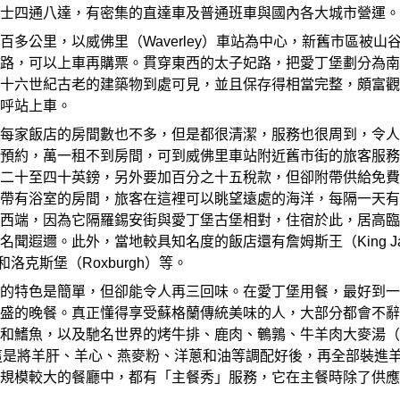
士四通八達，有密集的直達車及普通班車與國內各大城市營運。
百多公里，以威佛里（Waverley）車站為中心，新舊市區被
路，可以上車再購票。貫穿東西的太子妃路，把愛丁堡劃分為南
十六世紀古老的建築物到處可見，並且保存得相當完整，頗富觀
呼站上車。
每家飯店的房間數也不多，但是都很清潔，服務也很周到，令人
，萬一租不到房間，可到威佛里車站附近舊市街的旅客服務處（Tour
二十至四十英鎊，另外要加百分之十五稅款，但卻附帶供給免費的
有浴室的房間，旅客在這裡可以眺望遠處的海洋，每隔一天有民族舞
西端，因為它隔羅錫安街與愛丁堡古堡相對，住宿於此，居高臨
邇。此外，當地較具知名度的飯店還有詹姆斯王（King James）
ey）和洛克斯堡（Roxburgh）等。
的特色是簡單，但卻能令人再三回味。在愛丁堡用餐，最好到一
盛的晚餐。真正懂得享受蘇格蘭傳統美味的人，大部分都會不辭
，以及馳名世界的烤牛排、鹿肉、鵪鶉、牛羊肉大麥湯（Scotch Bar
餚；這是將羊肝、羊心、燕麥粉、洋蔥和油等調配好後，再全部裝
規模較大的餐廳中，都有「主餐秀」服務，它在主餐時除了供應