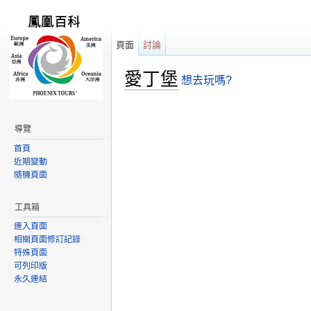
頁面
討論
愛丁堡
想去玩嗎?
跳轉到：
導覽
,
搜尋
導覽
首頁
近期變動
隨機頁面
工具箱
連入頁面
相關頁面修訂記錄
特殊頁面
可列印版
永久連結