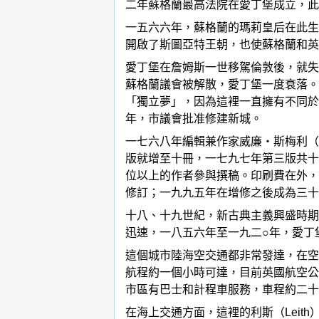
二年蘇格蘭最高法院在愛丁堡成立，此
一五六六年，蘇格蘭的瑪莉皇后在此生
開啟了斯圖亞特王朝，也使蘇格蘭和英
愛丁堡在詹姆斯一世移駕倫敦後，就失
蘇格蘭議會被解散，愛丁堡一度衰落。一
「獨立夢」，因為這裡一直擁有不同於
年，市議會批准修建新城。
一七六八年編輯兼作家威廉‧斯梅利（Wi
版就增至十冊，一七九七年第三版共十
位以上的作者參與撰稿。印刷費在外，
修訂；一九九五年在增修之後成為三十
十八、十九世紀，新古典主義興盛時期
迅速，一八五六年至一九二○年，愛丁
這個城市陸海空交通都非常發達，在空中
航程約一個小時可達，目前英國航空公
市區有巴士和計程車服務，車程約二十
在海上交通方面，這裡的利斯（Lei