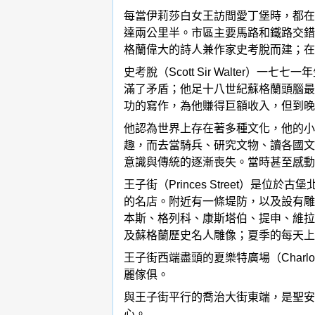
每當伊莉莎白女王訪間愛丁堡時，都在
達兩公里半。市區主要馬路和鐵路交錯環
格蘭偉大的詩人兼作家史考脫而建；在
史考脫（Scott Sir Walte
滿了矛盾；他足十八世紀蘇格蘭頭腦最
功的寫作，為他賺得巨額收入，但到晚
他認為世界上存在著多種文化，他的小
趣，而去當騎兵、研究文物、讀各國文
意識與傳統的逐漸喪失。當時甚至感動
王子街（Princes Street
的名店。附近有一條堤防，以及設有雕
本斯、格列科、康斯塔伯、提申、維拉
及蘇格蘭歷史名人雕像；夏季的每天上
王子街西端盡頭的夏樂特廣場（Charl
麗傢俱。
與王子街平行的喬治大街東端，是聖安德魯
心。