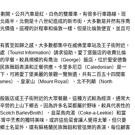
山谷劃開。公共汽車是紅、白色的雙層車，有很多行車路線，班
北兩半，北側是十八世紀造成的新市街，大多數是井然有序喬
光價值。這裡的計程車和倫敦一樣，但是比倫敦便宜，並且可
有賓至如歸之感。大多數都集中在威佛里車站及王子街附近，
ist Information）請求協助。愛丁堡飯店的收費比倫
早餐。較具規模的有喬治（George）飯店，位於聖安德魯
蹈表演和正餐供應。卡里多尼亞（Caledonian）是一
下，可將愛丁堡美麗的景觀一覽無遺，共有二百五十四間客
、皇家山（Mount Royal）、北不列顛（North
般飯店或王子街附近的大眾餐廳，這種方式較為經濟，通常大
辛勞的上山下鄉去，因為許多名菜都屬於野味，較具代表性的
levBroth）、韭菜鳥肉湯（Coke-a-Leekie）和當
進羊胃中烹煮的獨特美味，或許這些菜會讓人覺得太葷，但只要
鄉土名菜外，還有蘇格蘭民族舞蹈和管弦樂的表演，每位顧客