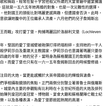
歌和舞蹈，經常在聖十字宮他祖父所建的大宴會廳中邀宴擁護
步，這就是一五六五年她再婚的對象，也是一次災難性的選擇。
，他對國王的頭銜比對瑪麗更感興趣，但遭國會否決。此時，
意欲讓她腹中的王位繼承人流產。六月他們的兒子詹姆斯出
戰」攻打愛丁堡，拘捕瑪麗囚於洛赫利文堡（Lochleven
年，堅固的愛丁堡城壁被砲彈打得坍塌粉碎，支持她的一干人
殺伊莉莎白及重建天主教國家，伊莉莎白也意識著瑪麗只要存
四歲的年華。她的兒子，當時身為蘇格蘭國王的詹姆斯，並未
白。而愛丁堡也只有在一六一五年詹姆斯回去的時候整修過，
注目的大炮，當更能感觸於大英帝國過往的輝煌與滄桑。
們爭相攝取鏡頭的焦點。正門兩側分別豎立著普魯士與俄羅斯
。城堡內主要的參觀點有比利時在十五世紀所造的大炮及排列
始陳列皇冠的皇冠室、博物館、宴會大廳和蘇格蘭陣亡戰士紀
樂，以及各種表演，為愛丁堡節掀起熱鬧的高潮。