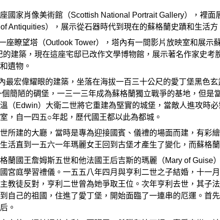
像美術館（Scottish National Portrait Gall
m of Antiquities），展示從石器時代到現在的蘇格蘭史蹟和生活方
，有一座瞭望塔（Outlook Tower），塔內有一間影片放映室
）是一幢十七世紀的建築，現在這座宅邸已改作文學博物館，展示著名作
和遺物。
stle）是市內最宏偉耀眼的建築，坐落在海拔一百三十公尺的愛丁堡
一個簡陋的碉堡，一三一三年成為蘇格蘭獨立戰爭的基地，但是
溫（Edwin）大衛二世將它重建為堅實的城堡，當敵人進攻時
室，自一四五○年起，歷代國王都以此為都城。
世所建的大廳，當時是專為迎接國賓、儀禮的場面而建，有彩繪
生活直到一五六一年瑪麗女王回到古堡才產生了變化，而蘇格蘭
蘭國王詹姆斯五世和他法國王后吉斯的瑪麗（Mary of Gui
國宮庭學習禮儀。一五五八年四月與亨利二世之子結婚，十一月
主教徒反對，亨利二世曾為她爭取王位。次年亨利去世，其子法
到自己的祖國，住進了愛丁堡，開始面臨了一連串的厄運。首先
后。