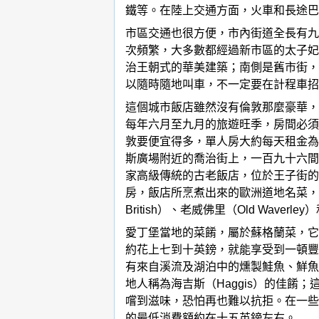
鐵等。在陸上交通方面，火車和長途巴
市區交通也很方便，市內街道全長有九
次頻繁，大多數都經過新市區的太子妃
治王朝式的華美建築；南側是舊市街，
以隨時隨地叫車，不一定要在計程車招
這個城市飯店雖然沒有倫敦那麼豪華，
每年六月至九月的旅遊旺季，房間必須預約
敦要便宜得多，單人房大約每天租金為
斯廣場附近的喬治街上，一百九十六間帶
家高級傳統的古老飯店，位於王子街的
房，飯店所烹煮出來的歐洲道地名菜，名聞遐
British）、老威佛里（Old Waverl
愛丁堡當地的菜餚，屬於蘇格蘭菜，它
約花上七到十英鎊，就能享受到一頓豐
有來自溪流及湖泊中的燻製鮭魚、鮮魚和鰭魚
地人稱為海吉斯（Haggis）的佳
嚐到滋味，恐怕再也難以抗拒。在一些
的最低消費額約在十五英鎊左右。