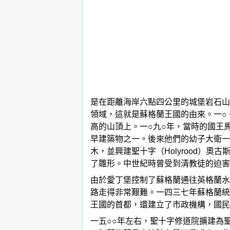
是在距離海岸六點四公里的城堡岩石山
領域，這就是蘇格蘭王國的由來。一○
高的山頂上。一○九○年，當時的國王
早建築物之一。後來他們的幼子大衛一
木，並興建聖十字（Holyrood
了雛形。中世紀時曾受到清教徒的迫害
由於愛丁堡控制了蘇格蘭通往英格蘭水
路走得非常艱難。一四三七年蘇格蘭統治
王國的首都，還建立了市政機構，國民
一五○○年左右，聖十字修道院擴建為聖