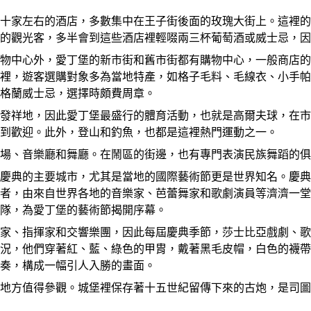
十家左右的酒店，多數集中在王子街後面的玫瑰大街上。這裡的
的觀光客，多半會到這些酒店裡輕啜兩三杯葡萄酒或威士忌，因
物中心外，愛丁堡的新市街和舊市街都有購物中心，一般商店的
裡，遊客選購對象多為當地特產，如格子毛料、毛線衣、小手帕
格蘭威士忌，選擇時頗費周章。
發祥地，因此愛丁堡最盛行的體育活動，也就是高爾夫球，在市
到歡迎。此外，登山和釣魚，也都是這裡熱門運動之一。
場、音樂廳和舞廳。在鬧區的街邊，也有專門表演民族舞蹈的俱
慶典的主要城市，尤其是當地的國際藝術節更是世界知名。慶典
者，由來自世界各地的音樂家、芭蕾舞家和歌劇演員等濟濟一堂
隊，為愛丁堡的藝術節揭開序幕。
家、指揮家和交響樂團，因此每屆慶典季節，莎士比亞戲劇、歌
況，他們穿著紅、藍、綠色的甲胄，戴著黑毛皮帽，白色的襪帶
奏，構成一幅引人入勝的畫面。
地方值得參觀。城堡裡保存著十五世紀留傳下來的古炮，是司圖