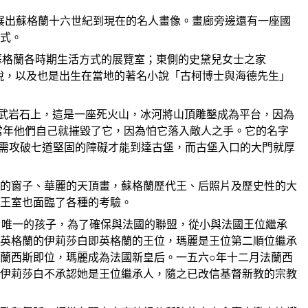
ery），裡面展出蘇格蘭十六世紀到現在的名人畫像。畫廊旁邊還有一座國
 式。
和展示蘇格蘭各時期生活方式的展覽室；東側的史黛兒女士之家
家史考脫，以及也是出生在當地的著名小說「古柯博士與海德先生」
黑色玄武岩石上，這是一座死火山，冰河將山頂雕鑿成為平台，因為
當年他們自己就摧毀了它，因為怕它落入敵人之手。它的名字
必需攻破七道堅固的障礙才能到達古堡，而古堡入口的大門就厚
的窗子、華麗的天頂畫，蘇格蘭歷代王、后照片及歷史性的大
王室也面臨了各種的考驗。
se）唯一的孩子，為了確保與法國的聯盟，從小與法國王位繼承
英格蘭的伊莉莎白即英格蘭的王位，瑪麗是王位第二順位繼承
蘭西斯即位，瑪麗成為法國新皇后。一五六○年十二月法蘭西
伊莉莎白不承認她是王位繼承人，隨之已改信基督新教的宗教