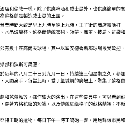
酒店和倫敦一樣，除了供應啤酒和威士忌外，也供應簡單的餐
為蘇格蘭是製造威士忌的王國。
營業時間大致是早上九時至晚上九時，王子街的商店較晚打
、水晶玻璃杯、蘇格蘭傳統衣裙、領帶、風笛、披肩、背袋和
郊有數十座高爾夫球場，其中以聖安德魯斯郡球場最受歡迎，
樂部和狄斯可舞廳。
於每年的八月二十日到九月十日，持續達三個星期之久，參加
，大顯身手。每當此時，愛丁堡城前的廣場上，聚集了蘇格蘭
劇和芭蕾舞等，都作盛大的演出。在這些慶典中，可以看到蘇
，穿著方格花紋的短襪，以及傳統紅綠格子的蘇格蘭裙；不斷
亞特王朝的遺物，每日下午一時正鳴砲一響，用炮聲讓市民和