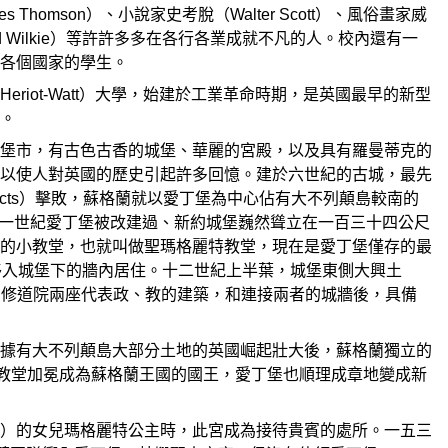
s Thomson）、小說家史考脫（Walter Scott）、風俗畫家威
avid Wilkie）等許許多多在各行各業成就不凡的人。校內還有一
各個國家的學生。
eriot-Watt）大學，始建於工業革命時期，是英國最早的新型
。
堡市，有古色古香的城堡、華麗的宮殿，以及具有羅曼蒂克的
以使人對英國的歷史引起許多回憶。建於六世紀的古城，最先
cts）擊敗，蘇格蘭就以愛丁堡為中心佔有大不列顛島較南的
十一世紀愛丁堡被改建過、新約城堡巍然聳立在一百三十四公尺
方形的小教堂，也就叫做聖瑪格麗特教堂，現在是愛丁堡僅存的最
量移入城堡下的牆內居住。十二世紀上半葉，城堡東側大興土
十字修道院兩座代表政、教的建築，和連接兩者的城牆後，具備
據有大不列顛島大部分土地的英國崛起壯大後，蘇格蘭獨立的
道院教堂加冕成為蘇格蘭王國的國王，愛丁堡也順理成章地變成新
VII）的女兒瑪格麗特公主時，此宮成為接待貴賓的處所。一五三