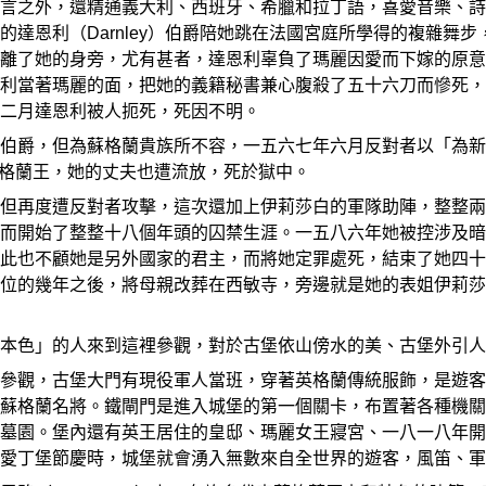
言之外，還精通義大利、西班牙、希臘和拉丁語，喜愛音樂、詩
的達恩利（Darnley）伯爵陪她跳在法國宮庭所學得的複雜舞
離了她的身旁，尤有甚者，達恩利辜負了瑪麗因愛而下嫁的原意
利當著瑪麗的面，把她的義籍秘書兼心腹殺了五十六刀而慘死，
二月達恩利被人扼死，死因不明。
爵，但為蘇格蘭貴族所不容，一五六七年六月反對者以「為新王而
為蘇格蘭王，她的丈夫也遭流放，死於獄中。
但再度遭反對者攻擊，這次還加上伊莉莎白的軍隊助陣，整整兩
而開始了整整十八個年頭的囚禁生涯。一五八六年她被控涉及暗
此也不顧她是另外國家的君主，而將她定罪處死，結束了她四十
位的幾年之後，將母親改葬在西敏寺，旁邊就是她的表姐伊莉莎
本色」的人來到這裡參觀，對於古堡依山傍水的美、古堡外引人
參觀，古堡大門有現役軍人當班，穿著英格蘭傳統服飾，是遊客
蘇格蘭名將。鐵閘門是進入城堡的第一個關卡，布置著各種機關
墓園。堡內還有英王居住的皇邸、瑪麗女王寢宮、一八一八年開
愛丁堡節慶時，城堡就會湧入無數來自全世界的遊客，風笛、軍