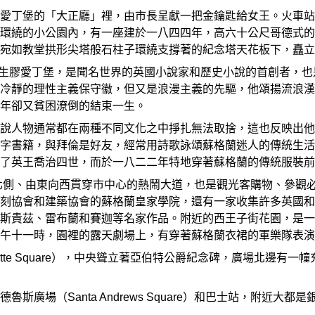
愛丁堡的「大正廳」裡，由市長呈獻一把金鑰匙給女王。火車站
繞的小公園內，有一座建於一八四四年，高六十公尺哥德式的史考脫紀
宛如教堂拱形尖塔般石柱子環繞支撐著的紀念塔天花板下，矗立
r）一七七一年生膠愛丁堡，是聞名世界的英國小說家和歷史小說的首
冷靜的理性主義保守徽，但又是浪漫主義的先驅，他頌揚流浪漢
年卻又貧困潦倒的結束一生。
說人物通常都在兩種不同文化之中掙扎無法取捨，這也反映出他
字書籍，與拜倫是好友，經常用詩歌詠頌蘇格蘭迷人的傳統生活
了英王喬治四世，而於一八二二年特地穿著蘇格蘭的傳統服裝前
）是位於古堡北側、由東向西貫穿市中心的熱鬧大道，也是觀光客購物
刻協會和建築協會的蘇格蘭皇家學院，還有一家收集許多英國和
斯貴茲、雷布蘭和賽迦等名家作品。附近的西王子街花園，是一
午十一時，園裡的露天劇場上，有穿著蘇格蘭衣裙的軍樂隊表演
otte Square），中央聳立著亞伯特公爵紀念碑，廣場北邊
斯廣場（Santa Andrews Square）和巴士站，附近