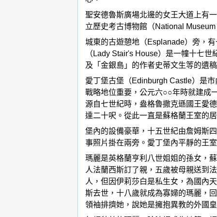
聖安德魯斯廣場北邊的女王大道上有一座國家肖
立歷史考古博物館（National Museu
城東的古遊憩地（Esplanade）旁
（Lady Stair's House
及「金銀島」的作者史蒂文生等的遺稿
愛丁堡古堡（Edinburgh Ca
戰略地位重要，公元六○○年時就建成
源自七世紀時，盎格魯撒克遜國王愛德
達二十呎。從此一直是蘇格蘭王室的居
堡內的設備豪華，十五世紀由詹姆斯四
事照片掛在兩旁。愛丁堡內平靜的王室
瑪麗是英格蘭亨利八世姐姐的孫女，蘇格
人法蘭西斯訂了親，五歲被母親送到法
人，但因伊莉莎白是私生女，為國內天
斯去世，十八歲就成為寡婦的瑪麗，回
領袖排擠她，說她是擁抱異教的外國皇