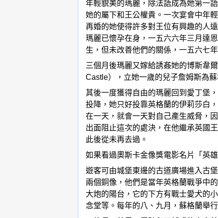
年輕貌美的瑪麗，除法語成為她第一語
她的屬下和王公權貴。一次宴會中年輕
再婚的她使得許多對王位有興趣的人遠
瑪麗已懷孕在身，一五六六年三月達恩
生，但未改善他們的關係，一五六七年
三個月後瑪麗又嫁給誘姦她的博斯韋爾伯
Castle），立她一歲的兒子詹姆斯
其後一度獲得自由的瑪麗回到愛丁堡，
投降，她只好投靠英格蘭的伊莉莎白，
在一天，就會一天對自己產生威脅，因
出面阻止這次的處決，在他繼承英國王
此後從未再去過。
如果看過奧斯卡金像獎電影名片「英雄
遊客可由城堡東邊的古道廣場進入古堡
兩個銅像，他們是當年英格蘭戰爭中的
大炮的陽台，它的下方有戰士愛犬的小
念堂等。每年的八、九月，蘇格蘭舉行