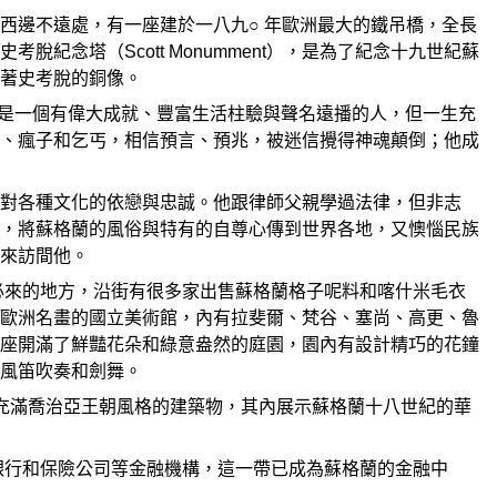
西邊不遠處，有一座建於一八九○ 年歐洲最大的鐵吊橋，全長
念塔（Scott Monumment），是為了紀念十九世紀蘇
著史考脫的銅像。
創者，也是一個有偉大成就、豐富生活柱驗與聲名遠播的人，但一生充
、瘋子和乞丐，相信預言、預兆，被迷信攪得神魂顛倒；他成
對各種文化的依戀與忠誠。他跟律師父親學過法律，但非志
，將蘇格蘭的風俗與特有的自尊心傳到世界各地，又懊惱民族
來訪間他。
、參觀必來的地方，沿街有很多家出售蘇格蘭格子呢料和喀什米毛衣
歐洲名畫的國立美術館，內有拉斐爾、梵谷、塞尚、高更、魯
座開滿了鮮豔花朵和綠意盎然的庭園，園內有設計精巧的花鐘
風笛吹奏和劍舞。
有一幢充滿喬治亞王朝風格的建築物，其內展示蘇格蘭十八世紀的華
大都是銀行和保險公司等金融機構，這一帶已成為蘇格蘭的金融中