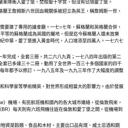
蘭軍隊衝入愛丁堡，焚燬聖十字宮，但沒有佔領愛丁堡。
格蘭王詹姆斯六世因血親關係被迎立為英王，稱詹姆斯一世，
需要建了專用的議會廳。一七○七年，蘇格蘭和英格蘭合併，
蘭地位平等的蘇格蘭成為英國的屬地，但是迄今蘇格蘭人還未放棄
紀中葉，愛丁堡進入黃金時代，人口增添至四萬人。一七六七
一七七一年完成，全套三冊，共二六八九頁；一七八四年出版的第二
全套已多達三十二冊，動用了全世界一百三十多個國家的四千
每年都予以修訂，一九八五年及一九九三年作了大幅度的調整
和科學家等學術精英，對世界形成相當大的影響力。由於發展
use）機場，有民航班機和國內的各大城市連絡，從倫敦飛來，
（BR）每天則有六班飛機往返在倫敦和愛丁堡之間。從機場到
進口物資是穀類、食品和木材，主要出口品有煤、威士忌酒和鋼