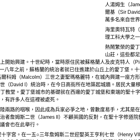
人湯姆生（Jame
爾基（Sir D
萬多名來自世界
海里奧特瓦特（H
理工科大學之一
熱鬧繁榮的愛丁
山莊，這些都足
上開始興建。十世紀時，當時原住民被蘇格蘭人及皮克特人（Pi
 一八年之前，蘇格蘭的統治者就已住進建於山丘上的愛丁堡。
馬爾科姆（Malcolm）三世之妻聖瑪格麗特，在城內興建一座
世（David I）統治時，在今日高街所在地築起城牆。居民大
）奧古斯丁教堂。愛丁堡城市的基礎就在西邊的愛丁城堡和東端的聖
，有許多人在這裡被處死。
陸兩路的咽喉，因此成為兵家必爭之地，曾數度易手，尤其是在
者詹姆斯二世（James II）不顧英國的反對，在聖十字修
議會也在此舉行。
十字宮。在一五○三年詹姆斯二世迎娶英王亨利七世（Henry 