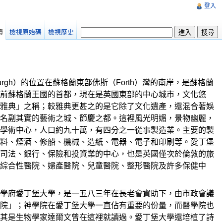
登入
讀
檢視原始碼
檢視歷史
burgh）的位置在蘇格蘭東部佛斯（Forth）灣的南岸，是蘇格蘭
前蘇格蘭王國的首都，現在是英國東部的中心城市，文化悠
雅典」之稱；較雅典更甚之的是它除了文化遺產，還混合著娛
名副其實的藝術之城、節慶之都。這裡風光明媚，景物幽麗，
學術中心，人口約九十萬，有四分之一從事製造業。主要的製
料、煙酒、修船、機械、造紙、電器、電子和印刷等。愛丁堡
司法、銀行、保險和投資業的中心，也是英國僅次於倫敦的旅
綜合性醫院、婦產醫院、兒童醫院、整形醫院及許多保健中
學府愛丁堡大學，是一五八三年在長老會資助下，由市政會議
院」；神學院在愛丁堡大學一直佔有重要的份量，而醫學院也
其是生物學家達爾文曾在這裡就讀過。愛丁堡大學還培植了詩