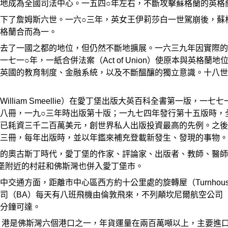
地成為全國司法中心。一五四○年左右，不斷攻擊蘇格蘭的英格
下了詹姆斯六世。一六○三年，英女王伊莉莎白一世駕崩後，蘇
格蘭合而為一。
去了一國之都的地位，但仍然不斷地擴展。一六三九年因實際的
七一○年，一紙合併法案（Act of Union）使原本與英格
英國的教育制度、金融系統，以及不斷醞釀的獨立意識。十八世
lliam Smeellie）在愛丁堡出版大英百科全書第一版，
八冊，一九○三年時出版第十版；一九七四年發行第十五版時，
已耗資三千二百萬美元，創世界私人出版投資最高的先例。之後
三冊，每年出版時，並以年鑑來補充登載新發生、發現的事物。
的奧古斯丁時代，愛丁堡的作家、評論家、出版者、教師、醫師
堡附近的村莊和佛斯灣也併入愛丁堡市。
交通方面，距離市中心區西方約十公里處的旋轉屋（Turnho
司（BA）每天有八班飛機由倫敦飛來，不列顛坎尼爾航空公司
分鐘可達。
th）港是佛斯灣六個港口之一，年貨運量在兩百萬噸以上，主要