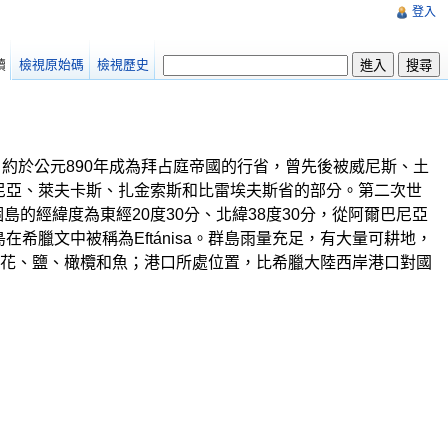
登入
讀
檢視原始碼
檢視歷史
影響，約於公元890年成為拜占庭帝國的行省，曾先後被威尼斯、土
利尼亞、萊夫卡斯、扎金索斯和比雷埃夫斯省的部分。第二次世
的經緯度為東經20度30分、北緯38度30分，從阿爾巴尼亞
希臘文中被稱為Eftánisa。群島雨量充足，有大量可耕地，
花、鹽、橄欖和魚；港口所處位置，比希臘大陸西岸港口對國