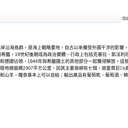
閱
-ds)是希臘西岸沿海島群，是海上戰略重地，自古以來備受外國干涉的
歸屬希臘，19世紀後期成為政治實體，行政上包括克基拉、凱法
德國佔領，1944年與希臘國土的其他部分一起獲得解放。這個島
地總面積2307平方公里，因其主要島嶼有七個，故愛奧巨s島在
和山羊，糧食基本上可以自給；輸出產品有葡萄乾、葡萄酒、棉