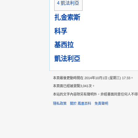
4
凱法利亞
扎金索斯
科孚
基西拉
凱法利亞
本頁最後更動時間在 2014年10月1日 (星期三) 17:33。
本頁面已經被瀏覽3,041次。
本站的文字內容除另有聲明外，非經書面同意任何人不得轉載，意
隱私政策
關於 鳳凰百科
免責聲明