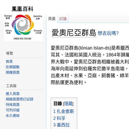
頁面
討論
愛奧尼亞群島
想去玩嗎?
跳轉到：
導覽
,
搜尋
愛奧尼亞群島(Iónian Islan
導覽
耳其、法國和英國人統治，1864年
界大戰中，愛奧尼亞群島相繼被義大利和
首頁
近期變動
海岸向南延伸到伯羅奔尼撒半島南端，陸
隨機頁面
出產木材、水果、亞麻，飼養豬、綿羊
際航運更為便利。
工具箱
連入頁面
相關頁面修訂記錄
目錄
[
隱藏
]
特殊頁面
可列印版
1
扎金索斯
永久連結
2
科孚
3
基西拉