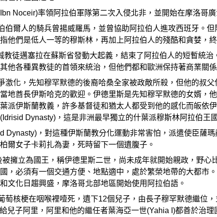
sa Ibn Noceir)率領阿拉伯軍隊第二次入侵北非，並開始在
，伯伯爾人的騎兵曾揚威羅馬，並曾協助阿拉伯人進攻西班牙。
指他們是低人一等的穆斯林，再加上阿拉伯人的殘酷和貪婪，終
rij)的虔誠教徒邁塞拉在蘇斯省發動大起義，結束了阿拉伯人的短
其他各種異教徒的首領來統治，但他們都和歐洲保持著商業關係
化，先知穆罕默德的後裔哈桑全家被政敵所殺，但他的叔父伊德里斯•伊本
當地酋長伊斯哈克的歡迎。伊德里斯是先知穆罕默德的女婿，他
葉派伊斯蘭教義，許多基督徒和猶太人都受到他的感化而皈依伊
risid Dynasty)，這是非洲最早獨立的什葉派穆斯林阿拉伯王
ad Dynasty)，對這種伊斯蘭教分化運動非常害怕，派遣使臣
柏爾女子卡莉扎為妻，死時留下一個遺腹子。
iss)出世後被擁立為國王，稱伊德里斯二世，尚未成年就開始親政
國，必須有一個交通方便、地點適中，處於繁榮地帶的大都市。
和文化日趨興盛，摩洛哥北部地區開始使用阿拉伯語。
被葡萄核梗在咽喉裡噎死，遺下12個兒子，由長子穆罕默德繼位
位給兒子阿里，阿里和他的繼任者葉海亞一世(Yahia I)都善