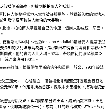
摩洛哥廣泛傳播伊斯蘭教，但遭到柏柏爾人的抵制。
但阿拉伯人始終把當地人當作被征服民族，並對新入教的當地人
於引發了反阿拉伯人統治的大暴動。
暫統治。此後，柏柏爾人掌握著自己的命運，但尚未形成統一局面，
。
•阿卜杜拉(Idris Ibn Abdullah)帶著佣人雷席德逃
娶先知的女兒法蒂瑪為妻，是穆斯林中有很高聲譽和宗教地位
斯蘭教，他的實力因此大增。翌年，帶領信徒們渡過穆盧亞
國，統治摩洛哥190年。
薩瑪赫前來詐降，博得伊德里斯的信任和重用，於公元793年設法
，野心比父王還大，一心想建立一個包括北非和西班牙安達魯西亞地
公元808年，他定非斯為首都，採取中央集權制，成功地統治
，並遵從母后之命，與7個弟弟分治王國，結果內訌不斷，王朝
於治理國家，使非斯城繁榮一時，成為北非的政治和文化中心。只可