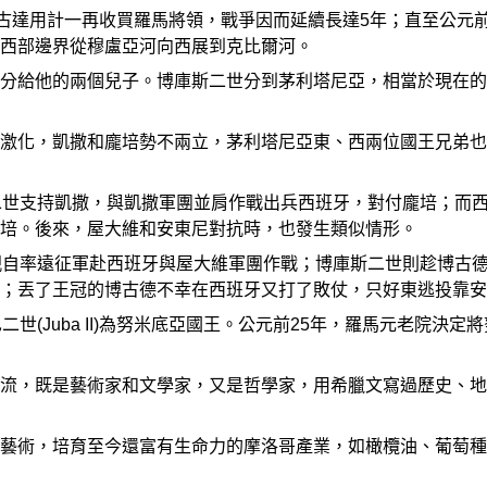
朱古達用計一再收買羅馬將領，戰爭因而延續長達5年；直至公元
西部邊界從穆盧亞河向西展到克比爾河。
分給他的兩個兒子。博庫斯二世分到茅利塔尼亞，相當於現在的阿爾
激化，凱撒和龐培勢不兩立，茅利塔尼亞東、西兩位國王兄弟也
二世支持凱撒，與凱撒軍團並肩作戰出兵西班牙，對付龐培；而
培。後來，屋大維和安東尼對抗時，也發生類似情形。
親自率遠征軍赴西班牙與屋大維軍團作戰；博庫斯二世則趁博古
；丟了王冠的博古德不幸在西班牙又打了敗仗，只好東逃投靠安
二世(Juba II)為努米底亞國王。公元前25年，羅馬元老院
流，既是藝術家和文學家，又是哲學家，用希臘文寫過歷史、地
藝術，培育至今還富有生命力的摩洛哥產業，如橄欖油、葡萄種