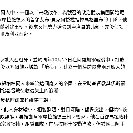
柏爾人中，一個以「宗教改革」為號召的政治武裝集團開始崛
ufin)被阿爾摩拉維德人的首領艾布•貝克爾授權指揮馬格里布的軍隊，他
蘭封建王朝。後來又把勢力擴張到摩洛哥的北部，先後佔領了
爾及利亞西部。
峽進入西班牙，並於同年10月23日在阿薩加爾戰役中，打敗
土，然後以塞爾維亞城為 「陪都」，建立一個橫跨歐非兩洲龐大的
成，過份依賴柏柏爾人來統治這個龐大的帝國，在當時基督教與伊斯蘭
阻擋基督教徒收復失土的浪潮。
開始反抗阿爾摩拉維德王朝。
廣見聞，此人身材矮小，相貌醜陋，雙目深陷，額骨突出，但精神煥
敗無能，要推翻阿爾摩拉維德王朝。後來，他在首都馬拉喀什
為宗教領袖，組織軍隊，向馬拉喀什發動進攻，但被國王阿里