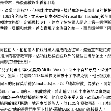
是昏君，先後都被逐出首都非斯。
侵，蹂躪北非各地，但未能建立政權。這時摩洛哥南部山區的柏
)。1061年的時候，尤素夫•伊本•塔舒芬(Yusuf Ibn Tash
領建立聯盟，定都馬拉喀什，建立了柏柏爾人歷史上第一個伊斯
季達、奧蘭和休達，首次實現了摩洛哥的統一，而且還併吞了阿
支由阿拉伯人、柏柏爾人和蘇丹黑人組成的遠征軍，渡過直布羅陀海
se VI)指揮的基督教軍隊，佔領除巴倫西亞以外的整個西班牙領
爾摩拉維德王朝。
兒子阿里•伊本•尤素夫(Ali Ibn Vusuf)。新王不善於守
束手無策，特別是1118年薩拉戈薩被十字軍攻克後，他已無力
人的阿爾莫哈德(Almohads)人，以「純潔宗教」為號召，
特(Ibn Tumart)的人，酷愛傳教，曾走遍北非和中東等地以
到摩洛哥各地傳播他的學說。他自以為承受天命，認為朝廷已腐
逃回故鄉廷邁勒，號召本部落族人，於1125年發動叛亂，自封
指定他的得意門生阿卜杜勒•慕敏(Abd al-Mulin)為接班人。