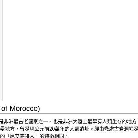
f Morocco)
f Morocco)是非洲最古老國家之一，也是非洲大陸上最早有人類
曼地方，曾發現公元前20萬年的人類遺址。經由幾處古岩洞裡
的「尼安德特人」的特徵相同。