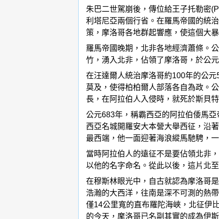
朱巴二世駕崩後，傳位給王子托勒密(P
利塔尼亞兩個行省。在羅馬帝國的統治
策，摩洛哥各地群起響應，使這個大暴
羅馬帝國晚期，北非各地經濟蕭條。公元4
竹，湧入北非，佔領了摩洛哥，於公元
在汪達爾人統治摩洛哥約100年的公
莫及，使得柏柏爾人部落各自為政。公
長，在阿拉伯人入侵時，就死於斯貝特
公元683年，稱霸西亞的阿拉伯倭馬亞帝
西亞名城開羅安大本營大舉西征，沿著
最西端，他一面迎著海浪縱馬馳騁，一面
當時阿拉伯人的遠征不是要佔領北非，
以他的名字命名。從此以後，這片北至
在穆斯林眼光中，自古就認為摩洛哥是
浩瀚的大西洋，往南是深不可測的熱帶
僅14公里寬的直布羅陀海峽，北征伊
的今天，摩洛哥已名副其實的成為伊斯