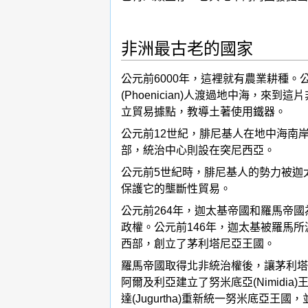
非洲最古老的國家
公元前6000年，這裡就有農業耕種。公
(Phoenician)人渡過地中海
立貿易據點，教導土著使用鐵器。
公元前12世紀，腓尼基人在地中海南
部，統治中心則設在突尼西亞。
公元前5世紀時，腓尼基人的勢力被迦太基
保護它的壟斷性貿易。
公元前264年，迦太基帝國和羅馬帝國為
政權。公元前146年，迦太基被羅馬
西部，創立了茅利塔尼亞王國。
羅馬帝國取得北非統治權後，讓茅利塔
阿爾及利亞建立了努米底亞(Nimidia
達(Jugurtha)重新統一努米底亞王