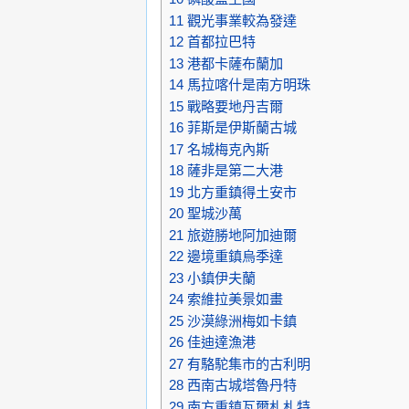
11
觀光事業較為發達
12
首都拉巴特
13
港都卡薩布蘭加
14
馬拉喀什是南方明珠
15
戰略要地丹吉爾
16
菲斯是伊斯蘭古城
17
名城梅克內斯
18
薩非是第二大港
19
北方重鎮得土安市
20
聖城沙萬
21
旅遊勝地阿加迪爾
22
邊境重鎮烏季達
23
小鎮伊夫蘭
24
索維拉美景如畫
25
沙漠綠洲梅如卡鎮
26
佳迪達漁港
27
有駱駝集市的古利明
28
西南古城塔魯丹特
29
南方重鎮瓦爾札札特