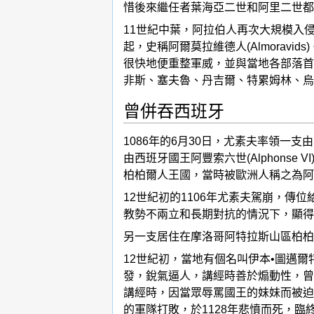
惜後來繼任者葉海亞二世和阿里二世都
11世紀中葉，阿拉伯人再次大規模入
起，史稱阿爾莫拉維德人(Almoravids
很快地便重整軍威，並與當地各部落首
非斯、塞夫魯、丹吉爾、特累姆林、烏
曾併吞西班牙
1086年的6月30日，尤素夫率領一
由西班牙國王阿豐索六世(Alphon
柏柏爾人王國，當時被歐洲人稱之為阿
12世紀初的1106年尤素夫駕崩，傳位給
教勢不兩立和長期對抗的情況下，顯得
另一支居住在摩洛哥阿特拉斯山區柏柏爾
12世紀初，當地有個名叫伊本•圖邁爾
發，銳氣逼人，講經時善於煽動性，曾
講經時，因當眾辱罵國王的妹妹而被迫
的軍隊打敗，於1128年悲憤而死，臨終前