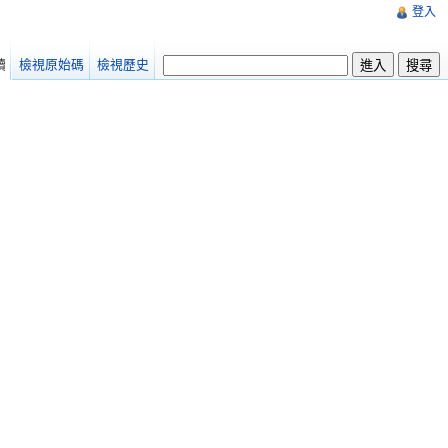
登入
讀
檢視原始碼
檢視歷史