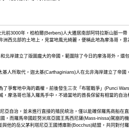
元前3000年，柏柏爾(Berbers)人大遷居南部阿特拉斯山
，來到這片非洲西北部的土地上，見當地風光綺麗，便稱此地為摩洛
岸和北岸建立了版圖龐大的帝國，範圍除了今日的摩洛哥外，還
人所取代，迦太基(Carthaginians)人在北非海岸建立
了爭奪地中海的霸權，前後發生三次「布匿戰爭」(Punci Wa
所滅，摩洛哥也落入羅馬手中，不過當地的酋長保留有相當的自
尼亞自治，並未進行直接的殖民統治，僅以能確保羅馬商船在直
)王國，而羅馬帝國趁努米底亞國王馬西尼薩(Mass-inissa)
國，並與他的岳父茅利塔尼亞王國博庫斯(Bocchus)結盟，共同對付