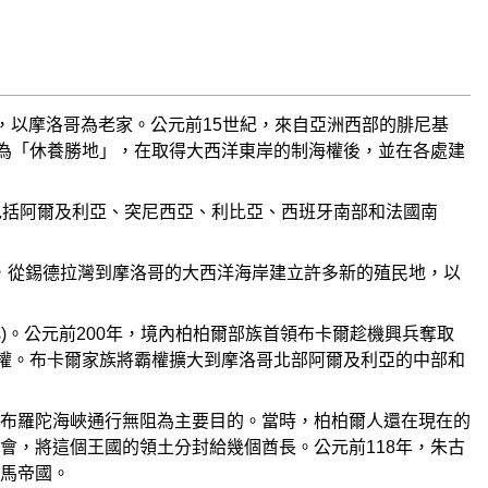
脈一帶，以摩洛哥為老家。公元前15世紀，來自亞洲西部的腓尼基
哥，意為「休養勝地」，在取得大西洋東岸的制海權後，並在各處建
包括阿爾及利亞、突尼西亞、利比亞、西班牙南部和法國南
了帝國，從錫德拉灣到摩洛哥的大西洋海岸建立許多新的殖民地，以
rs)。公元前200年，境內柏柏爾部族首領布卡爾趁機興兵奪取
治權。布卡爾家族將霸權擴大到摩洛哥北部阿爾及利亞的中部和
布羅陀海峽通行無阻為主要目的。當時，柏柏爾人還在現在的
駕崩的機會，將這個王國的領土分封給幾個酋長。公元前118年，朱古
羅馬帝國。