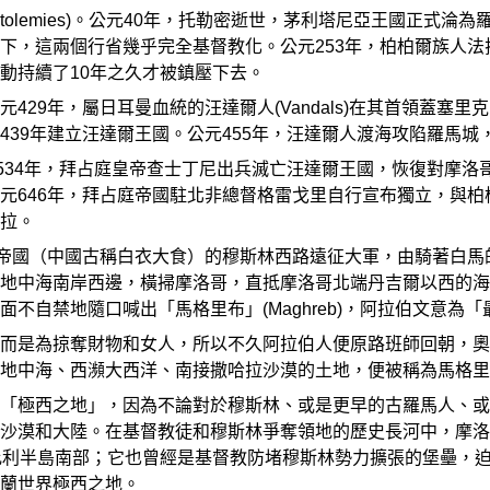
tolemies)。公元40年，托勒密逝世，茅利塔尼亞王國正式
下，這兩個行省幾乎完全基督教化。公元253年，柏柏爾族人
動持續了10年之久才被鎮壓下去。
29年，屬日耳曼血統的汪達爾人(Vandals)在其首領蓋塞里克(
439年建立汪達爾王國。公元455年，汪達爾人渡海攻陷羅馬城
元534年，拜占庭皇帝查士丁尼出兵滅亡汪達爾王國，恢復對摩
元646年，拜占庭帝國駐北非總督格雷戈里自行宣布獨立，與
拉。
國（中國古稱白衣大食）的穆斯林西路遠征大軍，由騎著白馬的奧格巴•
地中海南岸西邊，橫掃摩洛哥，直抵摩洛哥北端丹吉爾以西的海
不自禁地隨口喊出「馬格里布」(Maghreb)，阿拉伯文意為
而是為掠奪財物和女人，所以不久阿拉伯人便原路班師回朝，奧
地中海、西瀕大西洋、南接撒哈拉沙漠的土地，便被稱為馬格里
「極西之地」，因為不論對於穆斯林、或是更早的古羅馬人、或
沙漠和大陸。在基督教徒和穆斯林爭奪領地的歷史長河中，摩洛
比利半島南部；它也曾經是基督教防堵穆斯林勢力擴張的堡壘，迫
蘭世界極西之地。