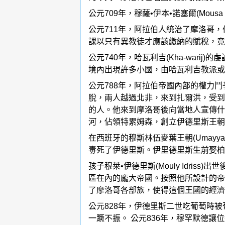
公元709年，穆薩•伊本•諾塞爾(Mou
公元711年，阿拉伯人統治了摩洛哥
課以只有異教徒才應該繳納的賦稅，竟
公元740年，哈瓦利吉(Kha-wa
境內出現許多小國，由哈瓦利吉教派或
公元788年，阿拉伯帝國內部的權力鬥爭激
脫，兩人越過北非，來到扎爾洪，受到
的人。他來到摩洛哥後向當地人宣傳什
河，佔領特累姆森，創立伊德里斯王朝(Id
在西班牙的穆斯林伍麥葉王朝(Umayy
毒死了伊德里斯。伊里德里斯生前娶柏
孩子穆萊•伊德里斯(Mouly Idr
區在內的龐大帝國。按照他所設計的帝
了摩洛哥各部族，使得這個王國的經濟
公元828年，伊德里斯二世吃葡萄時
一蹶不振。 公元836年，穆罕默德讓