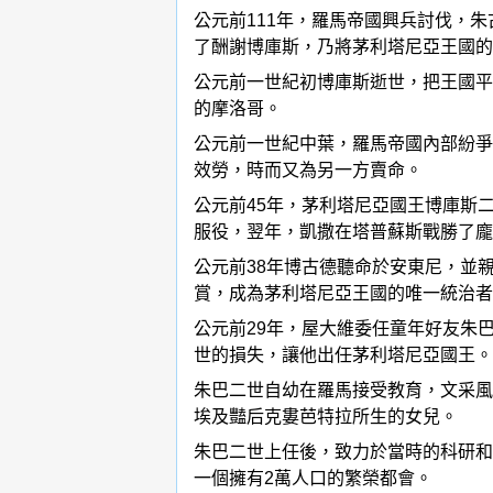
公元前111年，羅馬帝國興兵討伐，
了酬謝博庫斯，乃將茅利塔尼亞王國的
公元前一世紀初博庫斯逝世，把王國平
的摩洛哥。
公元前一世紀中葉，羅馬帝國內部紛爭
效勞，時而又為另一方賣命。
公元前45年，茅利塔尼亞國王博庫斯
服役，翌年，凱撒在塔普蘇斯戰勝了龐
公元前38年博古德聽命於安東尼，並
賞，成為茅利塔尼亞王國的唯一統治者
公元前29年，屋大維委任童年好友朱巴
世的損失，讓他出任茅利塔尼亞國王。
朱巴二世自幼在羅馬接受教育，文采風
埃及豔后克婁芭特拉所生的女兒。
朱巴二世上任後，致力於當時的科研和
一個擁有2萬人口的繁榮都會。