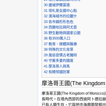
30
邊城伊爾富德
31
塔札是全國中心點
32
濱海城市的拉臘什
33
各市鎮形形色色
34
西撒哈拉與阿尤恩
35
野生動物與國家公園
36
有3500萬人口
37
教育、媒體與醫療
38
特殊的文化背景
39
風俗習慣古老獨特
40
守舊多妻的國度
41
摩洛哥人與馬
42
有精悍國防軍
摩洛哥王國(The Kingdom o
摩洛哥王國(The Kingdom o
長時代。在境內西部的西迪阿卜德拉赫
已有人類生存，它與地中海周圍發掘出