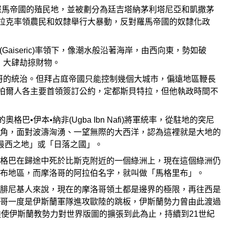
淪為羅馬帝國的殖民地，並被劃分為廷吉塔納茅利塔尼亞和凱撒茅
法拉克率領農民和奴隸舉行大暴動，反對羅馬帝國的奴隸化政
Gaiseric)率領下，像潮水般沿著海岸，由西向東，勢如破
，大肆劫掠財物。
洛哥的統治。但拜占庭帝國只能控制幾個大城市，偏遠地區鞭長
柏柏爾人各主要首領簽訂公約，定都斯貝特拉，但他執政時間不
伊本•納非(Ugba Ibn Nafi)將軍統率，從駐地的突尼
角，面對波濤洶湧、一望無際的大西洋，認為這裡就是大地的
「最西之地」或「日落之國」。
格巴在歸途中死於比斯克附近的一個綠洲上，現在這個綠洲仍
布地區，而摩洛哥的阿拉伯名字，就叫做「馬格里布」。
腓尼基人來說，現在的摩洛哥領土都是邊界的極限，再往西是
哥一度是伊斯蘭軍隊進攻歐陸的跳板，伊斯蘭勢力曾由此渡過
使伊斯蘭教勢力對世界版圖的擴張到此為止，持續到21世紀