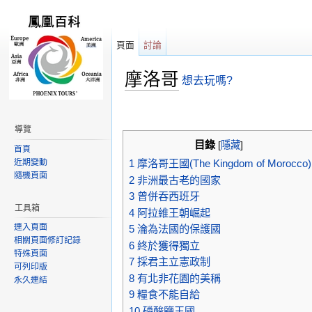
頁面
討論
摩洛哥
想去玩嗎?
跳轉到：
導覽
,
搜尋
導覽
目錄
[
隱藏
]
首頁
近期變動
1
摩洛哥王國(The Kingdom of Morocco)
隨機頁面
2
非洲最古老的國家
3
曾併吞西班牙
工具箱
4
阿拉維王朝崛起
連入頁面
5
淪為法國的保護國
相關頁面修訂記錄
6
終於獲得獨立
特殊頁面
7
採君主立憲政制
可列印版
8
有北非花園的美稱
永久連結
9
糧食不能自給
10
磷酸鹽王國