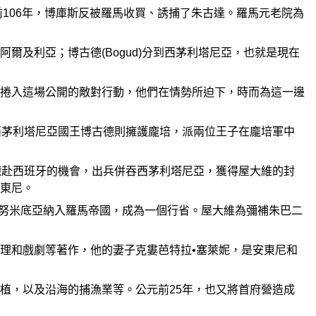
前106年，博庫斯反被羅馬收買、誘捕了朱古達。羅馬元老院為
及利亞；博古德(Bogud)分到西茅利塔尼亞，也就是現在
捲入這場公開的敵對行動，他們在情勢所迫下，時而為這一邊
西茅利塔尼亞國王博古德則擁護龐培，派兩位王子在龐培軍中
德赴西班牙的機會，出兵併吞西茅利塔尼亞，獲得屋大維的封
東尼。
決定將努米底亞納入羅馬帝國，成為一個行省。屋大維為彌補朱巴二
理和戲劇等著作，他的妻子克婁芭特拉•塞萊妮，是安東尼和
植，以及沿海的捕漁業等。公元前25年，也又將首府營造成