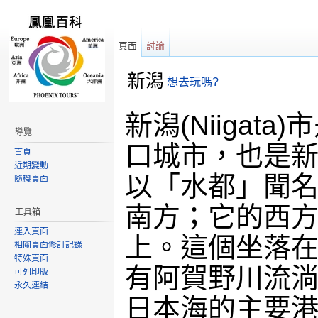
頁面
討論
新潟
想去玩嗎?
跳轉到：
導覽
,
搜尋
新潟(Niiga
導覽
口城市，也是
首頁
近期變動
以「水都」聞
隨機頁面
南方；它的西
工具箱
連入頁面
上。這個坐落
相關頁面修訂記錄
特殊頁面
有阿賀野川流淌
可列印版
永久連結
日本海的主要