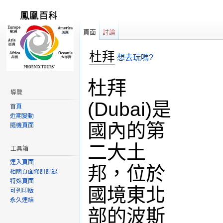
頁面
討論
杜拜
想去玩嗎?
跳轉到：
導覽
,
搜尋
杜拜
導覽
(Dubai)是
首頁
近期變動
國內的第
隨機頁面
二大土
工具箱
連入頁面
邦，位於
相關頁面修訂記錄
特殊頁面
國境東北
可列印版
永久連結
部的波斯