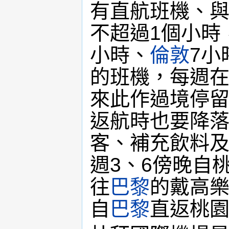
有直航班機、
不超過1個小時
小時、
倫敦
7小
的班機，每週
來此作過境停
返航時也要降
客、補充飲料
週3、6傍晚自
往
巴黎
的戴高樂
自
巴黎
直返桃