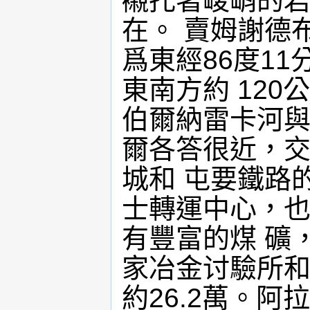
襯托著峻峭的岩
在。 賣姆謝德布爾
爲東經86度11
東南方約 12
伯爾納雷卡河與
爾各答很近，交
城和 屯要鐵路
士轉運中心，也
有豐富的煤 礦
家冶金讨驗所和
約26.2萬。阿拉