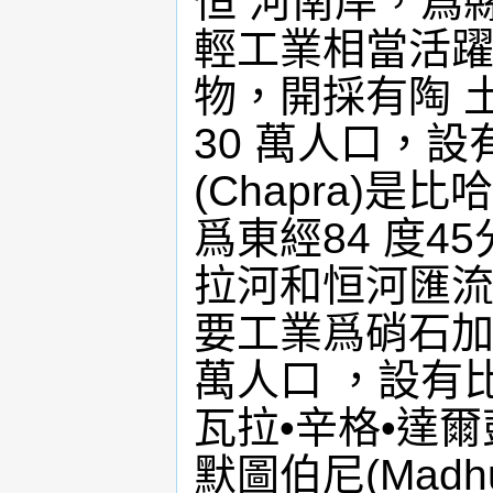
恒 河南岸，爲
輕工業相當活躍
物，開採有陶 
30 萬人口，
(Chapra)
爲東經84 度4
拉河和恒河匯流
要工業爲硝石加
萬人口 ，設有
瓦拉•辛格•達
默圖伯尼(Madh