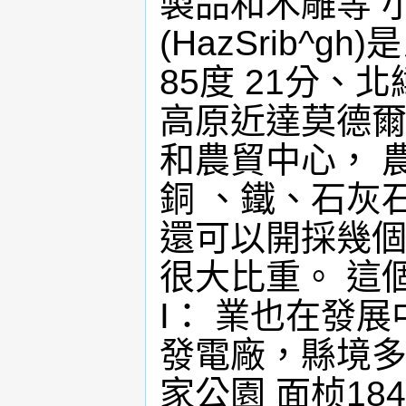
製品和木雕等 
(HazSrib^
85度 21分、
高原近達莫德爾
和農貿中心， 
銅 、鐵、石灰
還可以開採幾個
很大比重。 這
I： 業也在發
發電廠，縣境多
家公園 面桢18