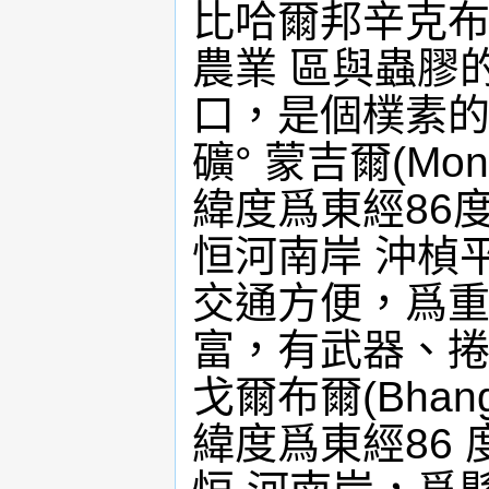
比哈爾邦辛克布
農業 區與蟲膠的
口，是個樸素的
礦° 蒙吉爾(Mo
緯度爲東經86度
恒河南岸 沖楨平
交通方便，爲重
富，有武器、捲
戈爾布爾(Bhan
緯度爲東經86 