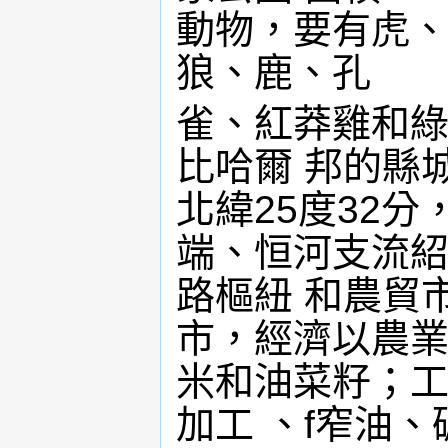
動物，要有虎、
狼、鹿、孔
雀、紅莽雞和綠鴿等
比哈爾 邦的縣城
北緯25度32
端、恒河支流紹
路樞紐 和農貿市
市，經濟以農業
米和油菜籽；工
加工 、f窄油