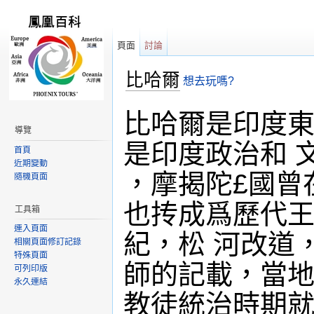
頁面
討論
比哈爾
想去玩嗎?
跳轉到：
導覽
,
搜尋
比哈爾是印度東
導覽
是印度政治和 
首頁
近期變動
，摩揭陀£國曾
隨機頁面
也抟成爲歷代王
工具箱
連入頁面
紀，松 河改道
相關頁面修訂記錄
特殊頁面
師的記載，當地居
可列印版
永久連結
教徒統治時期就