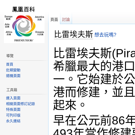
頁面
討論
比雷埃夫斯
想去玩嗎?
跳轉到：
導覽
,
搜尋
比雷埃夫斯(Pir
導覽
希臘最大的港
首頁
近期變動
一。它始建於公
隨機頁面
港而修建，並
工具箱
連入頁面
起來。
相關頁面修訂記錄
特殊頁面
可列印版
早在公元前86
永久連結
493年當作修