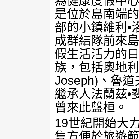
為健康度假中心
是位於島南端
部的小鎮維利•洛希
成群結隊前來
假生活活力的
族，包括奧地利皇
Joseph)、魯
繼承人法蘭茲•斐迪南
曾來此盤桓。
19世紀開始大
隻方便於旅遊