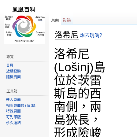
頁面
討論
洛希尼
想去玩嗎?
跳轉到：
導覽
,
搜尋
洛希尼
導覽
(Lošinj)島
首頁
近期變動
位於茨雷
隨機頁面
斯島的西
工具箱
連入頁面
南側，兩
相關頁面修訂記錄
特殊頁面
島狹長，
可列印版
永久連結
形成險峻