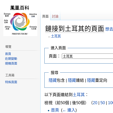
頁面
討論
鏈接到土耳其的頁面
想去
←
土耳其
跳轉到：
導覽
,
搜尋
導覽
連入頁面
首頁
頁面：
近期變動
隨機頁面
搜尋
工具箱
隱藏
包含 |
隱藏
連結 |
隱藏
重定向
特殊頁面
以下頁面連結到
土耳其
：
檢視（前50個 | 後50個）（
20
|
50
|
10
首頁
‎
(
← 連入
)