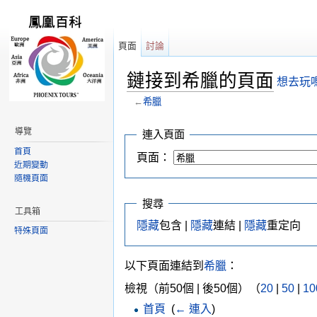
頁面
討論
鏈接到希臘的頁面
想去玩
←
希臘
跳轉到：
導覽
,
搜尋
導覽
連入頁面
首頁
頁面：
近期變動
隨機頁面
搜尋
工具箱
隱藏
包含 |
隱藏
連結 |
隱藏
重定向
特殊頁面
以下頁面連結到
希臘
：
檢視（前50個 | 後50個）（
20
|
50
|
10
首頁
‎
(
← 連入
)