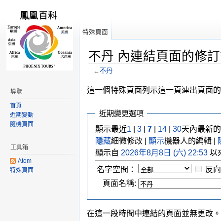
特殊頁面
不丹 內連結頁面的修
←
不丹
跳轉到：
導覽
,
搜尋
這一個特殊頁面列示這一頁連出頁面的
導覽
首頁
近期變更選項
近期變動
隨機頁面
顯示最近
1
|
3
|
7
|
14
|
30
天內最新的
隱藏
細微修改 |
顯示
機器人的編輯 |
工具箱
顯示自
2026年8月8日 (六) 22:53
以
Atom
名字空間：
反向
特殊頁面
頁面名稱:
在這一段時間中連結的頁面並無更改。