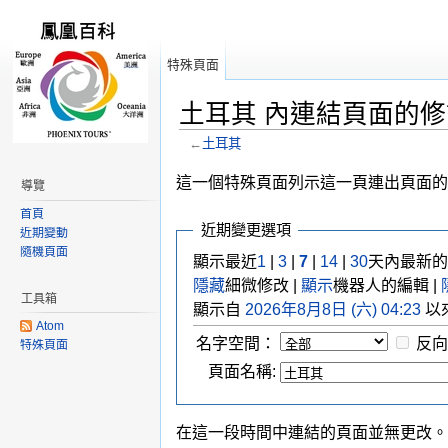
特殊頁面
土耳其 內連結頁面的
←
土耳其
跳轉到：
導覽
,
搜尋
這一個特殊頁面列示這一頁連出頁面的
導覽
首頁
近期變更選項
近期變動
隨機頁面
顯示最近
1
|
3
|
7
|
14
|
30
天內最新的
隱藏
細微修改 |
顯示
機器人的編輯 |
工具箱
顯示自
2026年8月8日 (六) 04:23
以
Atom
名字空間：
反向
特殊頁面
頁面名稱:
在這一段時間中連結的頁面並無更改。