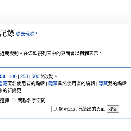
訂記錄
想去玩嗎?
近期變動。在您監視列表中的頁面會以
粗體
表示。
50
|
100
|
250
|
500
次改動。
隱藏
匿名使用者的編輯 |
隱藏
具名使用者的編輯 |
隱藏
我的編輯
來的新變更
選擇
關聯名字空間
顯示連到所給出的頁面