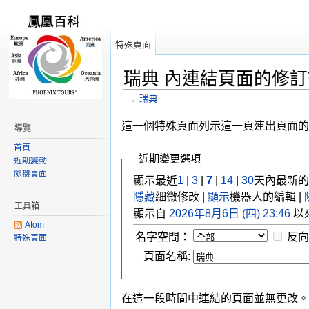
特殊頁面
瑞典 內連結頁面的修
←
瑞典
跳轉到：
導覽
,
搜尋
這一個特殊頁面列示這一頁連出頁面的
導覽
首頁
近期變更選項
近期變動
隨機頁面
顯示最近
1
|
3
|
7
|
14
|
30
天內最新的
隱藏
細微修改 |
顯示
機器人的編輯 |
工具箱
顯示自
2026年8月6日 (四) 23:46
以
Atom
名字空間：
反向
特殊頁面
頁面名稱:
在這一段時間中連結的頁面並無更改。