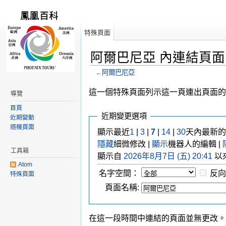
特殊頁面
阿爾巴尼亞 內連結頁
←
阿爾巴尼亞
跳轉到：
導覽
,
搜尋
這一個特殊頁面列示這一頁連出頁面的
導覽
首頁
近期變更選項
近期變動
隨機頁面
顯示最近
1
|
3
|
7
|
14
|
30
天內最新的
隱藏
細微修改 |
顯示
機器人的編輯 |
工具箱
顯示自
2026年8月7日 (五) 20:41
以
Atom
名字空間：
反向
特殊頁面
頁面名稱:
在這一段時間中連結的頁面並無更改。