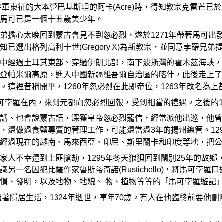
字軍東征的大本營巴基斯坦的阿卡(Acre)時，得知教宗克雷芒已
馬可已是一個十五歲美少年。
弟擔心太晚回到蒙古會見不到忽必烈，遂於1271年帶著馬可出
已選出格列高利十世(Gregory X)為新教宗，並同意孛羅兄
中經過土耳其東部、穿過伊朗北部，南下波斯灣的霍木茲海峽，
登帕米爾高原，進入中國新疆維吾爾自治區的喀什，此後走上了
這裡昔稱開平，1260年忽必烈在此即帝位，1263年改名為上都
可孛羅在內，來到元都向忽必烈回報，受到相當的禮遇。之後的
話、也會說蒙古語，深獲皇帝忽必烈寵信，經常派他出巡，他曾
，還做過食鹽專賣的管理工作，可能還當過3年的揚州總管。12
經過現在的越南、馬來西亞、印尼、斯里蘭卡和印度等地，把公
家人不幸遭到土匪搶劫，1295年冬天狼狽回到闊別25年的故
另一名囚犯比薩作家魯斯蒂奇諾(Rustichello)，將馬可
慣、發明，以及地物、地貌、 物、植物等等的「馬可孛羅遊記
過著隱居生活，1324年逝世，享年70歲。有人在他臨終前要