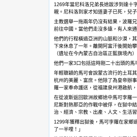
1269年當尼科洛兄弟長途跋涉到達十
親。尼科洛到家才知道妻子已死，兒子
主教選舉一拖兩年仍沒有結果，波羅兄
前往中國。當他們走沒多遠，有人來通知
他們的行程橫過亞洲的山脈和沙漠，其
下來休息了一年。離開阿富汗後開始攀
（遺址在今內蒙古自治區正藍旗境內）。
他們一家3口包括這時剛二十出頭的馬
年輕聰穎的馬可會說蒙古流行的土耳其
杭州的美麗、富庶。他除了為皇帝辦事
羅一家奉命護送，從福建泉州港啟航，
在從波斯返回歐洲故鄉途中馬可孛羅一
尼斯對熱那亞的作戰中被俘，在獄中結識
治、經濟、宗教、出產、人文、生活習
1299年獲釋出獄後，馬可孛羅在家鄉
了一半哩！」