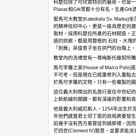
科楚拉除了可欣賞特別的藝術，也是一個
Plavac和Grk等都十分有名，生產G
聖馬可大教堂(Katedrala Sv
的精神信仰中心，更是一座具歷史的建築藝
取材，採用科楚拉所產的石材砌造。正
道的拱廊，都是用整根的 石柱、大塊
「劍舞」英俊男子坐在拱門的台階上，
教堂內的洗禮堂有一尊梅斯托維契所雕
馬可孛羅之家(House of Marc
不可考，但是現在已經重修列入重點古
於馬可孛羅的文物，只有一些複製的圖
這位義大利傑出的名旅行家在中世紀的
上新航線的開闢，都有深遠的影響和貢
他是義大利威尼斯人，1254年出生於克羅
年他們感覺君士坦丁堡的政局將要發生
前幾乎沒有西方基督徒到過那裡，因而受
芒四世(Clement IV)致意，並要求