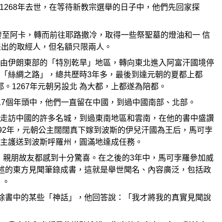
於1268年去世，在等待新教宗選舉的日子中，他們先回家探
發至阿卡，轉而前往耶路撒冷，取得一些祭聖墓的燈油和一 信
弟提出的取經人，但名額只限兩人。
由伊朗東部的「特別乾旱」地區，轉向東北進入阿富汗國境停
「絲綢之路」，總共歷時3年多，最後到達元朝的夏都上都
。1267年元朝另設北 為大都，上都遂為陪都。
17個年頭中，他們一直留在中國，到過中國南部、北部。
走訪中國的許多名城，到過東南地區和雲南，在他的書中盛讚
92年，元朝公主闊闊真下嫁到波斯的伊兒汗國為王后，馬可孛
主護送到波斯呼羅州，圓滿地達成任務。
鄉，親朋故友都感到十分驚喜。在之後的3年中，馬可孛羅參加威
孛羅口述的東方見聞筆錄成書，這就是舉世聞名、內容廣泛，包括政
」。
他刪除書中的某些「神話」，他回答說：「我才將我的真實見聞說