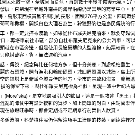
城的居民死散一空，全城因而荒蕪，直到數十年後才恢復元氣。17
發展，直到現在老城外南邊的海岸沿線仍是當地的商業中心。 科楚
nsula)的外海，島形東西橫貫呈不規則的長形，面積276平方公里
葡萄和橄欖、開採白色大理石為生，狩獵野豹也是島民傳統的行
都一定要搭乘渡輪。如果從杜布羅夫尼克前來，就要穿越佩萊沙治(Pel
港口，再塔車前往市區。部分自杜布羅夫尼克來的公共汽車，可
就在市區旁邊，但是使用長途豪華的大型渡輪，船票較貴。在科楚拉島
只能搭載客、貨，無法運輸汽車。
話、傳說、紀念碑比任何地方多，但十分美麗，到處松柏叢生，
麗的石頭城，闢有漁港和輪船碼頭，城四周還圍以城牆，島上所
堂的鐘塔上是俯瞰全城最佳的地方，全市的景致和海景一覽無遺
無損的保留下來，與杜布羅夫尼克極為神似，呈現一派中世紀古
舞」(Moreˇska)，是當地最吸引人的節目，這是一個敘述「
混亂的陣仗中有設計複雜的舞步、加上簡單的對白，由銅管樂伴
現在旅遊旺季時，都會定期或不定期舉行劍舞供人欣賞。
多係造船，科楚拉住民仍保留這項手工造船的技藝。到達這裡許