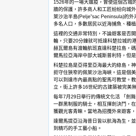
1526年的一場大瘟疫，曾使這個古
牆的保護，許多商人和工匠紛紛向城外
萊沙治半島(Peljeˇsac Peni
多名人口，多數居民以近海捕魚、種植
這裡的交通非常特別，不論遊客是否開車，
輪，只要20分鐘就可抵達科楚拉城的
赫瓦爾島有渡輪航班直達科楚拉島，碼頭
爾馬拉亞海岸中部大城斯普利特，但是
科楚拉島是亞得里亞海最大的綠島，神
扼守住狹窄的佩萊沙治海峽。這是個美
可以到達市內最高點的聖馬可教堂。教
立，街上許多16世紀的古建築被完美
每年7月29日舉行的傳統文化活 「劍
一群黑制服的騎士，相互揮劍決鬥，在
獲觀光客青睞。當地為招攬外來遊客，
達爾馬提亞沿海昔日皆以航海為生，並
到精巧的手工藝小船。