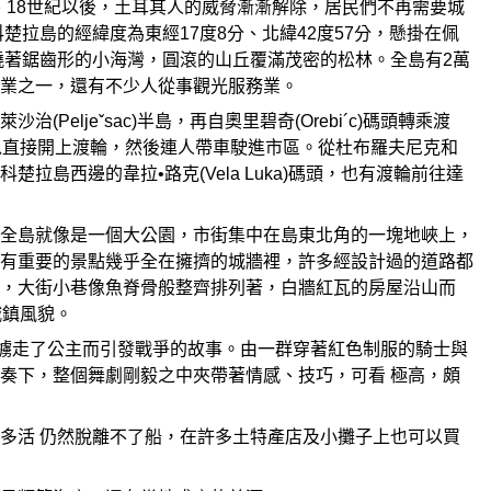
、18世紀以後，土耳其人的威脅漸漸解除，居民們不再需要城
拉島的經緯度為東經17度8分、北緯42度57分，懸掛在佩
，四周環繞著鋸齒形的小海灣，圓滾的山丘覆滿茂密的松林。全島有2萬
業之一，還有不少人從事觀光服務業。
jeˇsac)半島，再自奧里碧奇(Orebi´c)碼頭轉乘渡
以直接開上渡輪，然後連人帶車駛進市區。從杜布羅夫尼克和
西邊的韋拉•路克(Vela Luka)碼頭，也有渡輪前往達
全島就像是一個大公園，市街集中在島東北角的一塊地峽上，
有重要的景點幾乎全在擁擠的城牆裡，許多經設計過的道路都
，大街小巷像魚脊骨般整齊排列著，白牆紅瓦的房屋沿山而
城鎮風貌。
黑王」擄走了公主而引發戰爭的故事。由一群穿著紅色制服的騎士與
奏下，整個舞劇剛毅之中夾帶著情感、技巧，可看 極高，頗
多活 仍然脫離不了船，在許多土特產店及小攤子上也可以買