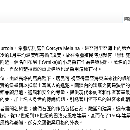
閱
做Curzola，希臘語則寫作Corcyra Melaina，是亞得
冷的1月平均溫度都有攝氏9度，故在希臘殖民時期就有「黑科
近一個名叫布尼卡(Vrnika)的小島採石作為建築材料，著
此，自然科楚拉市的重要建築也是採用這種石材。
位，由於高塔的居高臨下，居民可 視亞得里亞海東岸來往的帆船
實的堡壘藉以抵禦土耳其人的進犯。圍牆內的建築之間是狹窄的
都兼顧舒適、通風和安全的考量，提供現代來訪者和作者著墨最
的美、加上名人身世的傳誦話題，引誘著川流不息的遊客來此朝
者而聞名於世；他們石匠的作品包括石刻、雕塑和建築，遍布達
式，從17世紀到18世紀的巴洛克風格建築，甚而花了150年建築聖馬
風格為基礎，卻有文藝復興風格的外表。