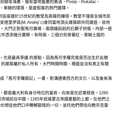
海產，還有當地盛產的美酒，Posip、Rukatac、
的海灘、寧靜的環境，是度假客的熱門選擇。
，都可看到這座建於15世紀的教堂及高聳的鐘塔。教堂不僅是全城市民
(M. Andriji´c)會同當地頂尖建築師共同建造，就地
。大門正對聖馬可廣場，兩頭雄赳赳的石獅子拱衛。內部一道
其中憑添幾分肅穆。有時兩、三個分別穿著紅、黑騎士服的
的招牌景點，也是最具爭議 的景點，因為馬可孛羅究竟是否出生於此猶
 的建築屬於私人所有，大門時開時關，裡面並沒有真正有關
成「馬可孛羅遊記」一書，對溝通東西方的文化，以及後來海
eo)，都是義大利有身分地位的富商，向來是在近東經商。1260
流域前往中國。1265年抵達蒙古帝國夏都的上都。在他們之
an)也想從他們口中瞭解歐陸的一切，並托他們帶信向教宗克雷