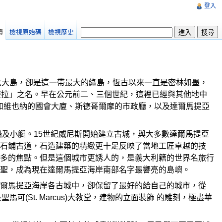
登入
讀
檢視原始碼
檢視歷史
里亞海上的第六大島，卻是這一帶最大的綠島，恆古以來一直是密林如墨，
楚拉」之名。早在公元前二、三個世紀，這裡已經與其他地中
名的如維也納的國會大廈、斯德哥爾摩的市政廳，以及達爾馬提亞
及小艇。15世紀威尼斯開始建立古城，與大多數達爾馬提亞
石鋪古道，石造建築的精緻更十足反映了當地工匠卓越的技
多的焦點。但是這個城市更誘人的，是義大利籍的世界名旅行
聖，成為現在達爾馬提亞海岸南部名字最響亮的島嶼。
爾馬提亞海岸各古城中，卻保留了最好的給自己的城市，從
可(St. Marcus)大教堂，建物的立面裝飾 的雕刻，極盡華