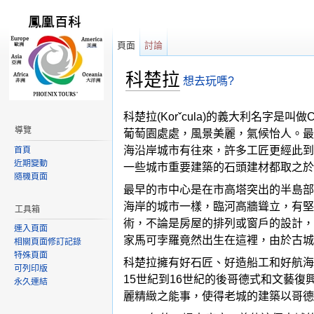
頁面
討論
科楚拉
想去玩嗎?
跳轉到：
導覽
,
搜尋
科楚拉(Korˇcula)的義大利名字是叫
導覽
葡萄園處處，風景美麗，氣候怡人。最
海沿岸城市有往來，許多工匠更經此到附
首頁
近期變動
一些城市重要建築的石頭建材都取之於
隨機頁面
最早的市中心是在市高塔突出的半島部
海岸的城市一樣，臨河高牆聳立，有堅
工具箱
術，不論是房屋的排列或窗戶的設計，
連入頁面
家馬可孛羅竟然出生在這裡，由於古城
相關頁面修訂記錄
特殊頁面
科楚拉擁有好石匠、好造船工和好航海
可列印版
15世紀到16世紀的後哥德式和文藝復興
永久連結
麗精緻之能事，使得老城的建築以哥德