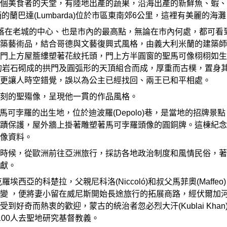
美食者的天堂，有陸地出產的蔬果，沿海出產的新鮮魚、蝦、貝類等
rk酒的蘭巴達(Lumbarda)位於市區東南郊6公里，這裡有美麗
. Marka)坐落在老城的中心、也是市內的最高點，無論在市內何處
術品，結合哥德與文藝復興式風格，由義大利米蘭的建築師安德里伊其
門上方屋簷縷塑著花紋托頭，門上方半圓窗的聖馬可像栩栩如生
的岩石砌成的拱門及圓弧形的天頂組合而成，厚重而古樸，置身
更讓人時空錯覺，誤以為公主已經找回、兩王已和平相處。
刻的聖殤像，呈現他一貫的作品風格。
o Polo)是馬可孛羅的出生地，位於迪波羅(Depolo)巷，是當地
蹟保護，屋外牆上掛著雕塑著馬可孛羅頭像的圓銅牌。這棟紀念
像資料。
時候，從歐洲前往亞洲旅行，採訪各地政治制度和風情民俗，著
獻。
埃西亞的科楚拉，父親尼科洛(Niccoló)和叔父馬菲奧(Maff
變 ，便將妻小留在威尼斯開始長途旅行的拓展商路，經伏爾加河
到好奇而熱衷的歡迎，蒙古的統治者忽必烈大汗(Kublai Kh
能派100人去聖地研究基督教義。