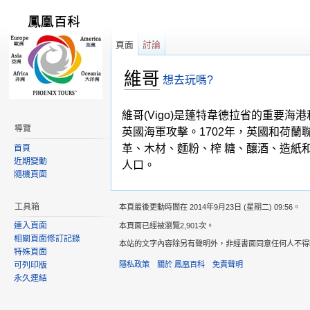
頁面
討論
維哥
想去玩嗎?
跳轉到：
導覽
,
搜尋
維哥(Vigo)是蓬特韋德拉省的重要海
導覽
英國海軍攻擊。1702年，英國和荷
革、木材、麵粉、榨 糖、釀酒、造紙
首頁
近期變動
人口。
隨機頁面
工具箱
本頁最後更動時間在 2014年9月23日 (星期二) 09:56。
連入頁面
本頁面已經被瀏覽2,901次。
相關頁面修訂記錄
本站的文字內容除另有聲明外，非經書面同意任何人不得轉載，意
特殊頁面
隱私政策
關於 鳳凰百科
免責聲明
可列印版
永久連結