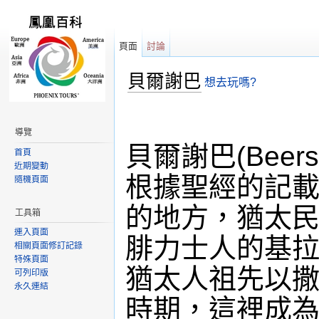
頁面
討論
貝爾謝巴
想去玩嗎?
跳轉到：
導覽
,
搜尋
導覽
貝爾謝巴(Bee
首頁
近期變動
根據聖經的記
隨機頁面
的地方，猶太民族
工具箱
連入頁面
腓力士人的基
相關頁面修訂記錄
特殊頁面
猶太人祖先以
可列印版
永久連結
時期，這裡成為