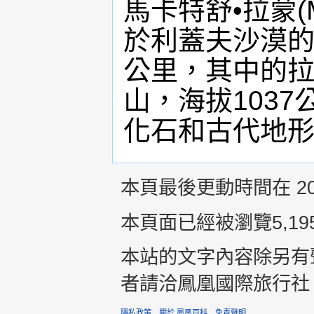
馬卡特舒•拉蒙(M
於利蓋夫沙漠的
公里，其中的
山，海拔103
化石和古代地
本頁最後更動時間在 2017
本頁面已經被瀏覽5,19
本站的文字內容除另有
者請洽鳳凰國際旅行社 +8
隱私政策
關於 鳳凰百科
免責聲明