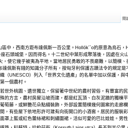
閱
山區中，西南方距布達佩斯一百公里。Hollók´´o的原意為烏石，
岩石上蓋了一座石頭城堡，因而得名。十二世紀中葉形成聚落後，因處
火，使它幾乎被夷為平地。當地居民勇敢的不畏磨難，以簡樸、
多屬布達佩斯有錢的知識分子所有，按匈牙利保護古蹟法令的規定
織（UNESCO）列入「世界文化遺產」的名單中加以保護，與
第一個農村。
若世外桃園、遺世獨立，保留著中世紀的農村習俗，有豐富的民
殊的方言，農村房屋沿坡而建，都是紅瓦頂、白灰泥牆的獨棟平
葡萄藤，或鮮艷花朵點綴裝飾，外部設置簡樸幾何圖案的走廊欄
間，有些屋下依地形許可建有向街開口的小酒窖。居民的服裝彩
面罩上藍或紅色蕾絲裙和刺繡圍裙，活似可愛的巴比娃娃。男性
，科蘇特．拉約茲街（Kossuth Lajos utca）長不到