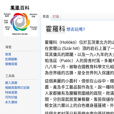
頁面
討論
霍羅科
想去玩嗎?
跳轉到：
導覽
,
搜尋
霍羅科（Hollókö）位於瓦茨東北方的
導覽
在索爾山 (Szár hill）頂的
耳其傭兵的蹂躪，以及一九○九年的大
首頁
近期變動
帕洛茲（Palóc）人的房舍村落，
隨機頁面
八八年一月，被聯合國教育科學文化組
為世界級的古蹟，是全世界列入保護的
工具箱
這個美麗的小農村，偎依在山谷中，幌
連入頁面
農、禽及手工藝品製作為生，說一種特
相關頁面修訂記錄
特殊頁面
人家都擁有及腰籬笆圍繞的庭院，爬滿
可列印版
間，分別是起居室兼餐廳、客房與儲存
永久連結
輕女孩六層以上的白色連身蓬蓬裙，外
這個古老村落只有兩條由東向西延伸的道路