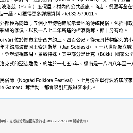
北側是整排的波洛茲（Palóc）度假屋，村內的公共設施、商店、餐
走一趟，可獲得更多詳細資料。tel:32-579011。
外都極為簡單；五個小型博物館展示當地的傳統民俗，包括郵政
、彩繪的傢俱，以及一八七二年所造的榨酒機等，都十分有趣。
e / Hollók´´oi vár) 位於鬧市主街西方約三、四百公尺，
才歸屬波蘭國王索別斯基（Jan Sobieski）。十八世紀
。登堡環視四周，景致特殊，其中部分是比克（Bükk）國家公
洛克式的聖徒雕像，約建於一七五○年。橋南是一八四八年至一
grád Folklore Festival）、七月份在舉行波洛茲族家庭紡
le Games）等活動，都會吸引無數遊客來此。
者請洽鳳凰國際旅行社 +886-2-25370000 授權使用。