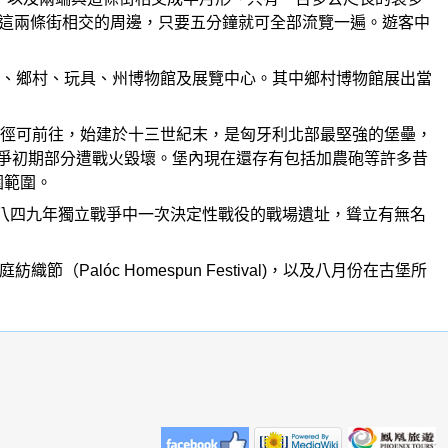
廳等全在這兩條街相交的周邊，只要五分鐘就可全部流覽一遍。遊客中
、鄉村、玩具、州博物館及展覽中心。其中鄉村博物館展出當
從玩具博物館旁的小徑可前往，始建於十三世紀末，是匈牙利北部最堅強的堡壘，
獨立戰爭初期部分遭戰火毀壞。堡內現在還存有包括加農砲等許多昔
園範圍。
八四九年獨立戰爭中一次決定性戰役的戰場遺址，聳立有無名
織節（Palóc Homespun Festival)，以及八月份在古堡所