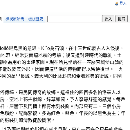
登入
讀
檢視原始碼
檢視歷史
Holló是烏黑的意思，K´´o為石頭，在十三世紀蒙古人入侵後，
在火山地帶，經常要面臨地震的考驗；後又遭封建時代的戰亂、土
卻極為用心的重建家園。現在所見坐落在一座廢棄城堡山麓的
是不能改變其外形，因而使這些活的博物館得以留傳後世。一九
中國的萬里長城、義大利的比薩斜塔和希臘雅典的衛城，同列
俗傳統，是民間傳奇的故鄉。這裡住的四百多名帕洛茲人以
房，空地上花卉似錦、綠草如茵，予人寧靜舒適的感覺。每戶
杆，屋簷下及門楣上都有木刻裝飾。內部只有二、三個小房
色繽紛，配飾繁複，多為紅色、藍色，年長的以黑色為主；年
的服裝則如清教徒般簡潔。
半公里，以及兩端與這條街相交成半月形、只有一百多公尺長的裴多