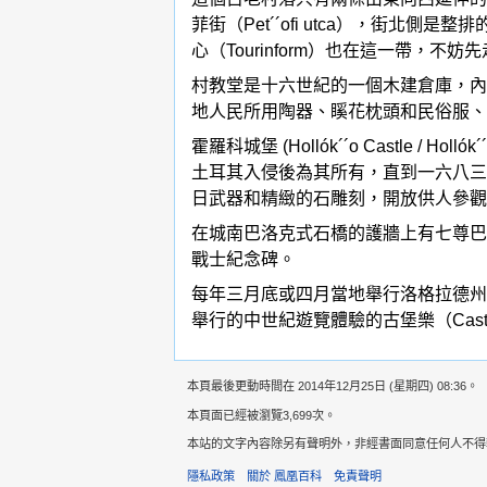
菲街（Pet´´ofi utca），街
心（Tourinform）也在這一帶，不妨先
村教堂是十六世紀的一個木建倉庫，內
地人民所用陶器、𥉐花枕頭和民俗服
霍羅科城堡 (Hollók´´o Castl
土耳其入侵後為其所有，直到一六八三年
日武器和精緻的石雕刻，開放供人參觀
在城南巴洛克式石橋的護牆上有七尊巴
戰士紀念碑。
每年三月底或四月當地舉行洛格拉德州民俗節（Nó
舉行的中世紀遊覽體驗的古堡樂（Cast
本頁最後更動時間在 2014年12月25日 (星期四) 08:36。
本頁面已經被瀏覽3,699次。
本站的文字內容除另有聲明外，非經書面同意任何人不得轉載，意
隱私政策
關於 鳳凰百科
免責聲明