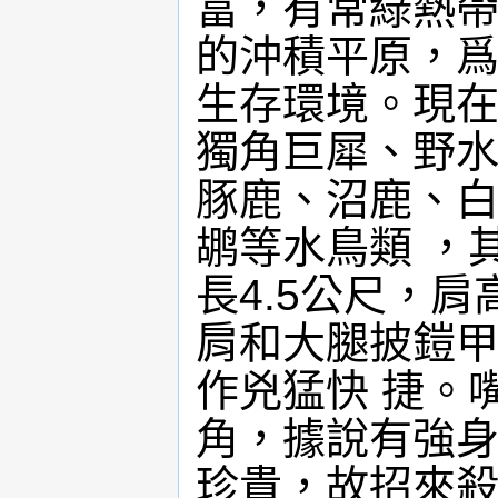
富，有常綠熱
的沖積平原，
生存環境。現在
獨角巨犀、野
豚鹿、沼鹿、
鹕等水鳥類 ，
長4.5公尺，肩
肩和大腿披鎧甲
作兇猛快 捷。
角，據說有強身
珍貴，故招來殺