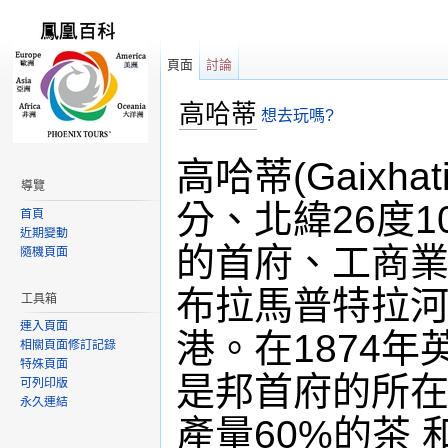
頁面
討論
高哈蒂
想去玩嗎?
跳轉到：
導覽
,
搜尋
高哈蒂(Gaixh
導覽
分、北緯26度
首頁
近期變動
的首府、工商
隨機頁面
布拉馬普特拉
工具箱
連入頁面
港。在1874
相關頁面修訂記錄
特殊頁面
是邦首府的所
可列印版
永久連結
產量60%的茶